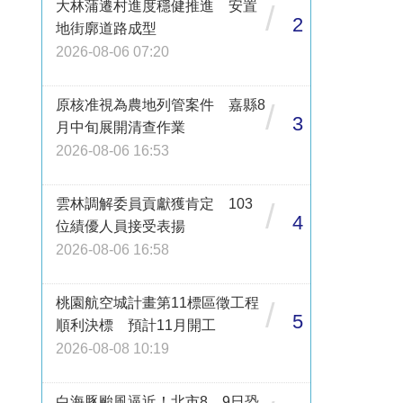
大林蒲遷村進度穩健推進 安置
/
2
地街廓道路成型
2026-08-06 07:20
原核准視為農地列管案件 嘉縣8
/
3
月中旬展開清查作業
2026-08-06 16:53
雲林調解委員貢獻獲肯定 103
/
4
位績優人員接受表揚
2026-08-06 16:58
桃園航空城計畫第11標區徵工程
/
5
順利決標 預計11月開工
2026-08-08 10:19
白海豚颱風逼近！北市8、9日恐