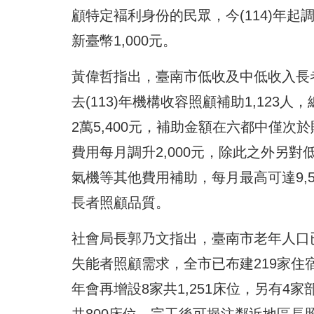
顧特定褔利身份的民眾，今(114)年
新臺幣1,000元。
黃偉哲指出，臺南市低收及中低收入長
去(113)年機構收容照顧補助1,12
2萬5,400元，補助金額在六都中僅
費用每月調升2,000元，除此之外另
氣機等其他費用補助，每月最高可達9,
長者照顧品質。
社會局長郭乃文指出，臺南市老年人口已
失能者照顧需求，全市已布建219家住宿式
年會再增設8家共1,251床位，另有