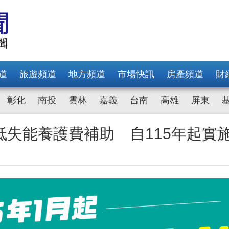
道
旅遊頻道
地方頻道
市場快訊
房產頻道
財
彰化
南投
雲林
嘉義
台南
高雄
屏東
失能養護費補助 自115年起實