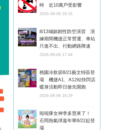
時 近10萬戶受影響
2026-08-06 18:15
8/13城鎮韌性防空演習 演
練期間機捷正常營運、車站
只進不出、行動網路降速
2026-08-06 17:44
桃園冷飲節8/21藝文特區登
場 機捷A1、A12站快閃店
暖身活動即日搶先開跑
2026-08-06 16:29
啦啦隊女神李多慧來了！
石岡熱氣球嘉年華8/22起登
場