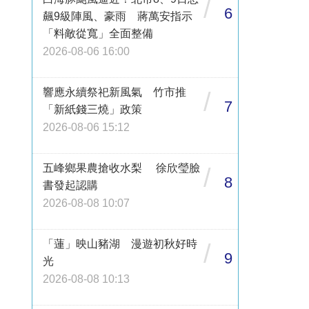
/
6
飆9級陣風、豪雨 蔣萬安指示
「料敵從寬」全面整備
2026-08-06 16:00
響應永續祭祀新風氣 竹市推
/
7
「新紙錢三燒」政策
2026-08-06 15:12
五峰鄉果農搶收水梨 徐欣瑩臉
/
8
書發起認購
2026-08-08 10:07
「蓮」映山豬湖 漫遊初秋好時
/
9
光
2026-08-08 10:13