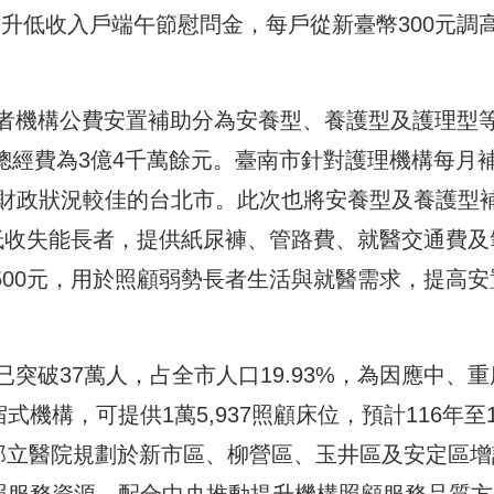
起調升低收入戶端午節慰問金，每戶從新臺幣300元調
者機構公費安置補助分為安養型、養護型及護理型
3人，總經費為3億4千萬餘元。臺南市針對護理機構每月
次於財政狀況較佳的台北市。此次也將安養型及養護型
對低收失能長者，提供紙尿褲、管路費、就醫交通費及
500元，用於照顧弱勢長者生活與就醫需求，提高安
突破37萬人，占全市人口19.93%，為因應中、重
機構，可提供1萬5,937照顧床位，預計116年至1
4家部立醫院規劃於新市區、柳營區、玉井區及安定區增