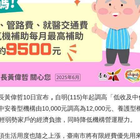
長黃偉哲10日宣布
，
自明(115)年起調高「低收及中
養型機構由10,000元調高為12,000元、養護型
希望能減輕弱勢家戶的經濟負擔，同時降低機構營運壓力。
項生活用度也隨之上漲，臺南市將有限經費優先用