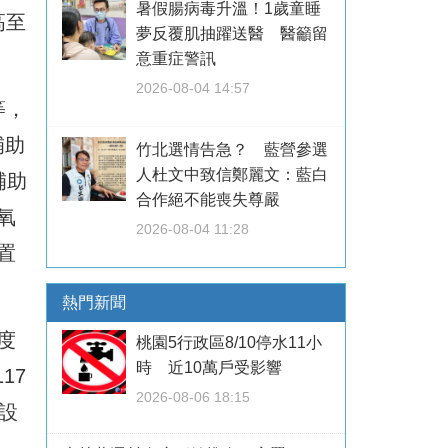
暑假腸病毒升溫！1歲童睡
高至
夢反覆肌抽躍送醫 醫籲留
意重症警訊
2026-08-04 14:57
等，
補助
竹北選情告急？ 藍營參選
人杜文中致信鄭麗文：藍白
補助
合作絕不能喪失尊嚴
氧
2026-08-04 11:28
置
熱門新聞
度
桃園5行政區8/10停水11小
時 近10萬戶受影響
17
2026-08-06 18:15
設