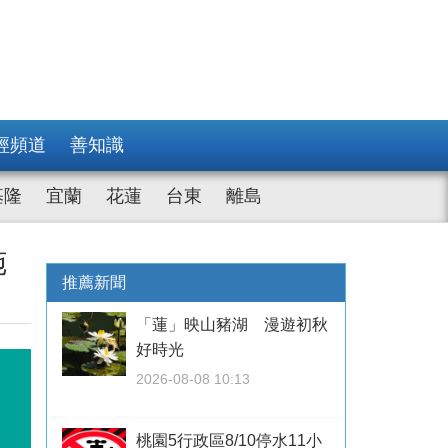
經頻道
善知識
基隆
宜蘭
花蓮
台東
離島
施
推薦新聞
「蓮」映山豬湖 漫遊初秋
好時光
2026-08-08 10:13
桃園5行政區8/10停水11小