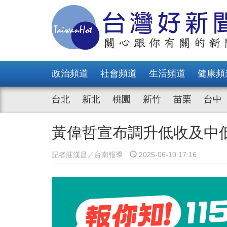
政治頻道
社會頻道
生活頻道
健康頻
台北
新北
桃園
新竹
苗栗
台中
黃偉哲宣布調升低收及中低
記者莊漢昌／台南報導
2025-06-10 17:16