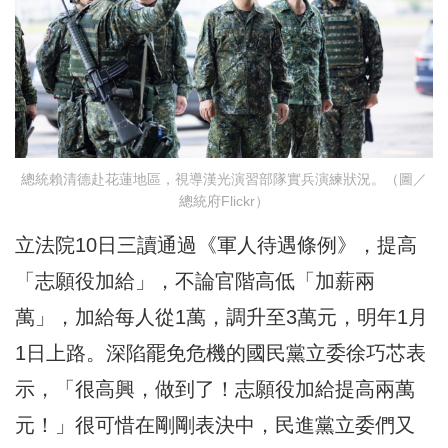
總統賴清德赴花蓮地區，視導漢光演習部隊實兵演練狀況。（圖／
總統府Flickr）
立法院10日三讀通過《軍人待遇條例》，提高
「志願役加給」，不論官階高低「加薪兩
萬」，加給每人從1萬，調升至3萬元，明年1月
1日上路。深陷罷免危機的國民黨立委徐巧芯表
示，「很高興，做到了！志願役加給提高兩萬
元！」很可惜在剛剛表決中，民進黨立委們又