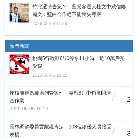
竹北選情告急？ 藍營參選人杜文中致信鄭
麗文：藍白合作絕不能喪失尊嚴
2026-08-04 11:28
熱門新聞
桃園5行政區8/10停水11小時 近10萬戶受
影響
2026-08-06 18:15
原核准視為農地列管案件 嘉縣8月中旬展開清
/
2
查作業
2026-08-06 16:53
雲林調解委員貢獻獲肯定 103位績優人員接受
/
3
表揚