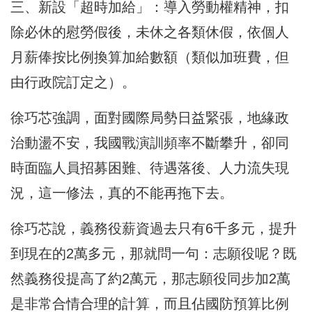
三、新設「超時加給」：導入勞動權精神，扣
除必休的慰勞假後，未休之各類休假，依個人
月薪俸按比例換算加給數額（類似加班費，但
由行政院訂定之）。
徐巧芯強調，面對國際局勢日益緊張，地緣政
治動盪不安，我國戰演訓頻率不斷攀升，卻同
時面臨人員招募困難、待遇落後、人力流失現
況，這一修法，真的不能再拖下去。
徐巧芯說，義務役薪資過去只有6千多元，提升
到現在的2萬多元，那就問一句：志願役呢？既
然義務役提高了約2萬元，那志願役同步加2萬
是非常合情合理的計算，而且佔國防預算比例