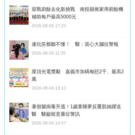
迎戰廚餘去化新挑戰 南投縣推家用廚餘機
補助每戶最高5000元
2026-08-05 17:23
連玩笑都聽不懂！ 醫：當心大腦拉警報
2026-08-05 11:35
屋頂光電獎勵 嘉義市加碼每瓩2千、最高2
萬
2026-08-04 19:10
暑假腸病毒升溫！1歲童睡夢反覆肌抽躍送
醫 醫籲留意重症警訊
2026-08-04 14:57