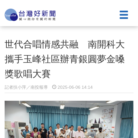
世代合唱情感共融 南開科大
攜手玉峰社區辦青銀圓夢金嗓
獎歌唱大賽
記者扶小萍／南投報導
2025-06-06 14:14