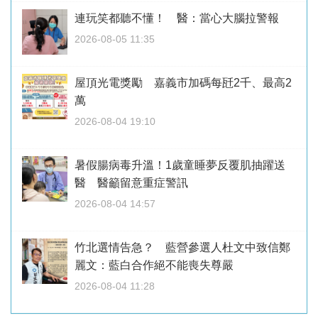
連玩笑都聽不懂！ 醫：當心大腦拉警報
2026-08-05 11:35
屋頂光電獎勵 嘉義市加碼每瓩2千、最高2
萬
2026-08-04 19:10
暑假腸病毒升溫！1歲童睡夢反覆肌抽躍送
醫 醫籲留意重症警訊
2026-08-04 14:57
竹北選情告急？ 藍營參選人杜文中致信鄭
麗文：藍白合作絕不能喪失尊嚴
2026-08-04 11:28