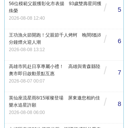
56位模範父親獲彰化市表揚 93歲雙壽星同獲
/
5
殊榮
2026-08-08 12:40
王功漁火節開跑！父親節千人烤蚵 晚間8點8
/
6
分鐘煙火迎人潮
2026-08-08 13:12
高雄市民赴日享專屬小禮！ 高雄與青森縣陸
/
7
奧市即日啟動景點互惠
2026-08-07 00:07
英仙座流星雨8/15璀璨登場 屏東邀您相約佳
/
8
樂水追星許願
2026-08-08 06:00