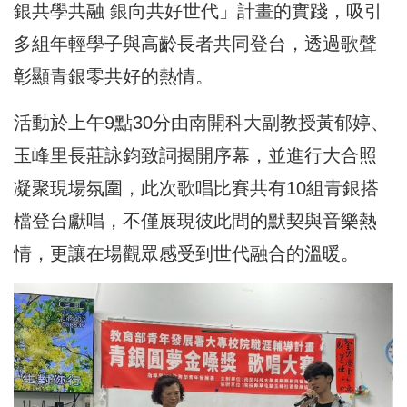
銀共學共融 銀向共好世代」計畫的實踐，吸引
多組年輕學子與高齡長者共同登台，透過歌聲
彰顯青銀零共好的熱情。
活動於上午9點30分由南開科大副教授黃郁婷、
玉峰里長莊詠鈞致詞揭開序幕，並進行大合照
凝聚現場氛圍，此次歌唱比賽共有10組青銀搭
檔登台獻唱，不僅展現彼此間的默契與音樂熱
情，更讓在場觀眾感受到世代融合的溫暖。