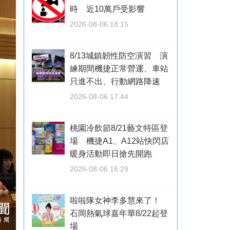
時 近10萬戶受影響
2026-08-06 18:15
8/13城鎮韌性防空演習 演
練期間機捷正常營運、車站
只進不出、行動網路降速
2026-08-06 17:44
桃園冷飲節8/21藝文特區登
場 機捷A1、A12站快閃店
暖身活動即日搶先開跑
2026-08-06 16:29
啦啦隊女神李多慧來了！
石岡熱氣球嘉年華8/22起登
場