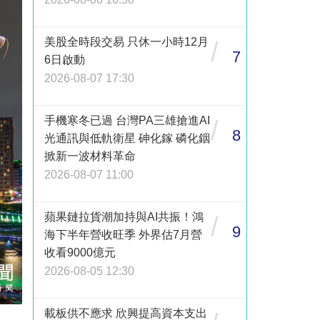
美股全時段交易 只休一小時12月
/
7
6日啟動
2026-08-07 17:30
手機寒冬已過 台灣PA三雄搶進AI
/
8
光通訊與低軌衛星 砷化鎵 磷化銦
掀新一波材料革命
2026-08-07 11:00
蘋果鏈拉貨潮加持與AI共振！鴻
/
9
海下半年營收旺季 外界估7月營
收看9000億元
2026-08-05 12:30
載板供不應求 欣興提高資本支出