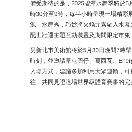
備受期待的是，2025碧潭水舞季將於5
時30分至9時，每半小時呈現一場精彩
源」水舞秀，巧妙將火焰元素融入水幕之
配世壯運主題互動裝置及期間限定市集
另新北市美術館將於5月30日晚間7時舉行「
時刻，並邀請草屯囝仔、葛西瓦、Ene
入場方式，建議多加利用大眾運輸，可搭
往，共同見證這場世界級體育賽事的完