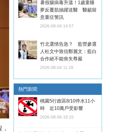
暑假腸病毒升溫！1歲童睡
夢反覆肌抽躍送醫 醫籲留
意重症警訊
2026-08-04 14:57
竹北選情告急？ 藍營參選
人杜文中致信鄭麗文：藍白
合作絕不能喪失尊嚴
2026-08-04 11:28
熱門新聞
桃園5行政區8/10停水11小
時 近10萬戶受影響
2026-08-06 18:15
程，