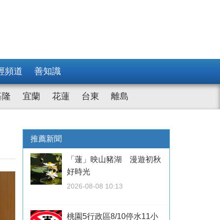
經頻道
善知識
基隆
宜蘭
花蓮
台東
離島
推薦新聞
「蓮」映山豬湖 漫遊初秋
好時光
2026-08-08 10:13
桃園5行政區8/10停水11小