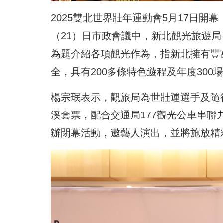
2025雙北世界壯年運動會5月17日開
（21）日市政會議中，新北觀光旅遊局
為題介紹各項觀光作為，指新北擁有豐
全，具有200多條特色遊程及年度30
楊宗珉表示，
觀旅局為世壯運選手及隨
溪套票，配合交通局177觀光公車串聯
辦閉幕活動，邀藝人演出，並將施放精