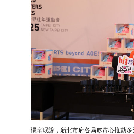
楊宗珉說，新北市府各局處齊心推動多