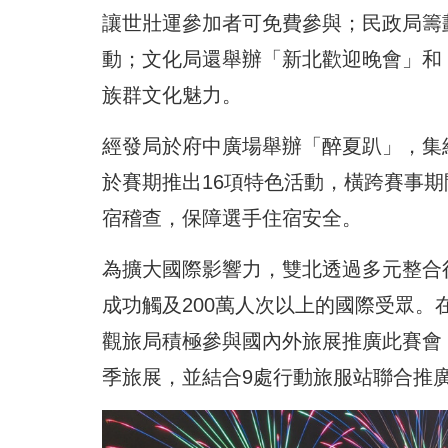
讓世壯運參加者可免費參與；民政局籌
動；文化局還舉辦「新北歡迎晚會」和
族群文化魅力。
經發局於府中廣場舉辦「醉夏趴」，集
於賽期推出16項特色活動，橫跨賽事期
宿稽查，保障選手住宿安全。
為擴大國際影響力，雙北透過多元整合行
成功觸及200萬人次以上的國際受眾。
觀旅局積極參與國內外旅展推廣此賽會
季旅展，並結合9處行動旅服站聯合推