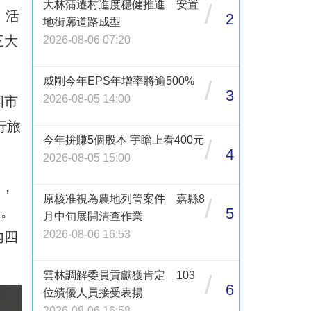
大林蒲遷村進度穩健推進 安置
/
」活
2
地街廓道路成型
三大
2026-08-06 07:20
威剛今年EPS年增率將逾500%
/
3
2026-08-05 14:00
四市
行旅
今年拚賺5個股本 宇瞻上看400元
/
4
2026-08-05 15:00
動，
原核准視為農地列管案件 嘉縣8
/
次。
5
月中旬展開清查作業
2026-08-06 16:53
內四
雲林調解委員貢獻獲肯定 103
/
6
位績優人員接受表揚
2026-08-06 16:58