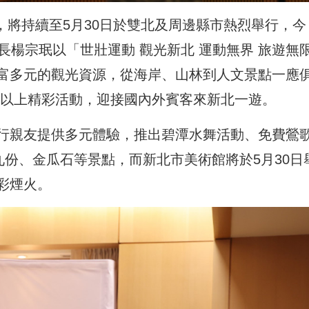
幕，將持續至5月30日於雙北及周邊縣市熱烈舉行，今
長
楊宗珉
以「世壯運動 觀光新北 運動無界 旅遊無
富多元的觀光資源，從海岸、山林到人文景點一應
0場以上精彩活動，迎接國內外賓客來新北一遊。
行親友提供多元體驗，推出碧潭水舞活動、免費鶯
九份、金瓜石等景點，而新北市美術館將於5月30日
彩煙火。