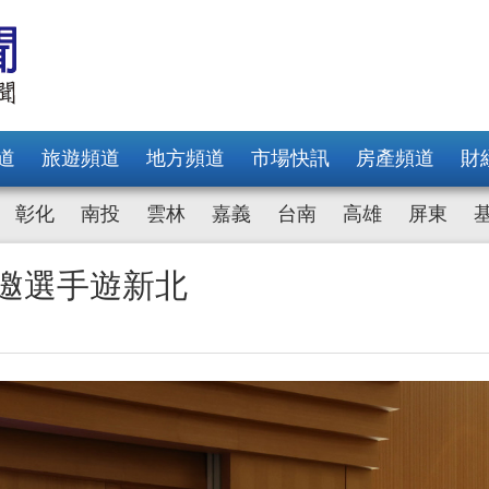
道
旅遊頻道
地方頻道
市場快訊
房產頻道
財
彰化
南投
雲林
嘉義
台南
高雄
屏東
局邀選手遊新北