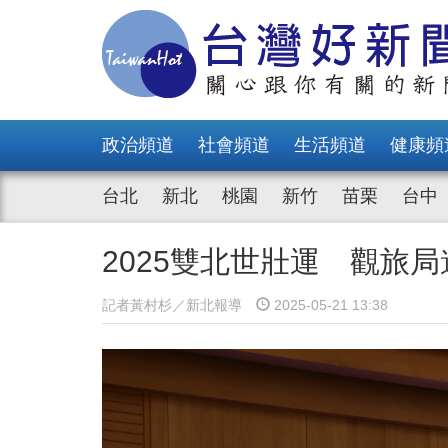
政治頻道
社會頻道
生活頻道
健康頻
台北
新北
桃園
新竹
苗栗
台中
2025雙北世壯運 觀旅
記者黃村杉／新北報導
2025-05-21 13:38