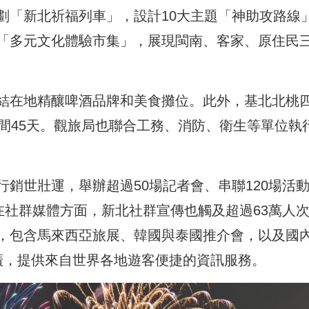
劃「新北祈福列車」，設計10大主題「神助攻路線
「多元文化體驗市集」，展現閩南、客家、原住民
結在地精釀啤酒品牌和美食攤位。此外，基北北桃
間45天。觀旅局也聯合工務、消防、衛生等單位執
銷世壯運，舉辦超過50場記者會、串聯120場活
在社群媒體方面，新北社群宣傳也觸及超過63萬人
，包含馬來西亞旅展、韓國與泰國推介會，以及國
廣，提供來自世界各地遊客便捷的資訊服務。