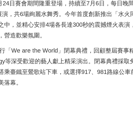
月24日賽會期間隆重登場，持續至7月6日，每日晚間
展演，共6場絢麗水舞秀。今年首度創新推出「水火
中，並精心安排4場各長達300秒的震撼煙火表演
，營造歡樂氛圍。
We are the World」閉幕典禮，回顧整屆賽事
rgy等深受歡迎的藝人獻上精采演出。閉幕典禮採取
乘臺鐵至鶯歌站下車，或選擇917、981路線公車
美落幕。