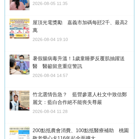
2026-08-05 11:35
屋頂光電獎勵 嘉義市加碼每瓩2千、最高2
萬
2026-08-04 19:10
暑假腸病毒升溫！1歲童睡夢反覆肌抽躍送
醫 醫籲留意重症警訊
2026-08-04 14:57
竹北選情告急？ 藍營參選人杜文中致信鄭
麗文：藍白合作絕不能喪失尊嚴
2026-08-04 11:28
200點抵農會消費、100點抵醫療補助 桃園
敬老愛心卡116年起全面擴大