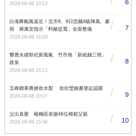
6
2026-08-08 10:13
白海豚颱風逼近！北市8、9日恐飆9級陣風、豪
/
7
雨 蔣萬安指示「料敵從寬」全面整備
2026-08-06 16:00
響應永續祭祀新風氣 竹市推「新紙錢三燒」
/
8
政策
2026-08-06 15:12
五峰鄉果農搶收水梨 徐欣瑩臉書發起認購
/
9
2026-08-08 10:07
父出真愛 楊梅區表揚46位模範父親
/
10
2026-08-06 15:56