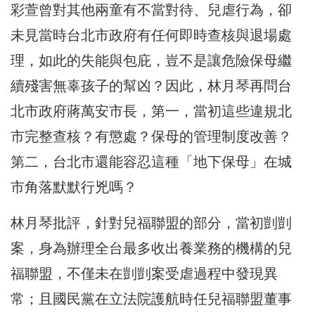
彩萱曾對其他兩童有不當對待、兒虐行為，卻
未見當時台北市政府有任何即時查核與退場處
理，如此的失能與包庇，豈不是讓危險保母繼
續殘害無辜孩子的幫凶？因此，林月琴再問台
北市政府蔣萬安市長，第一，當初這些違規北
市完整查核？有懲處？保母的管理制度改善？
第二，台北市還能容忍這種「地下保母」在城
市角落默默行兇嗎？
林月琴批評，針對兒福聯盟的部分，當初剴剴
案，身為辦理全台最多收出養業務的機構的兒
福聯盟，不僅未在剴剴案受虐過程中發現異
常；且國民黨在立法院護航時任兒福聯盟董事