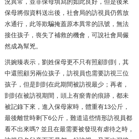
況異常，並非保母填寫的如此良好，但是後來
保母將假資料送出後，社會局的訪視員仍舊放
水通行，此等欺騙掩蓋原本異常的訊號，無法
接住孩子，喪失了補救的機會，可說社會局儼
然成為幫兇。
洪婉臻表示，劉姓保母更不只有照顧剴剴，其
中還照顧另兩位孩子，訪視員也需要訪視三位
孩子，但是剴剴在此期間被訪視最少；再者，
剴剴在被訪視期間，頭上有瘀青的痕跡，都未
被記錄下來，進入保母家時，體重有13公斤，
最後離世時剩下6公斤，難道這些情形訪視員都
看不出來嗎? 並且在最需要被發現有虐待之時，