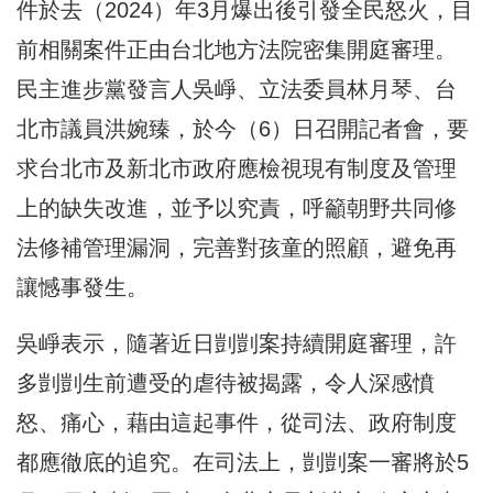
件於去（2024）年3月爆出後引發全民怒火，目
前相關案件正由台北地方法院密集開庭審理。
民主進步黨發言人吳崢、立法委員林月琴、台
北市議員洪婉臻，於今（6）日召開記者會，要
求台北市及新北市政府應檢視現有制度及管理
上的缺失改進，並予以究責，呼籲朝野共同修
法修補管理漏洞，完善對孩童的照顧，避免再
讓憾事發生。
吳崢表示，隨著近日剴剴案持續開庭審理，許
多剴剴生前遭受的虐待被揭露，令人深感憤
怒、痛心，藉由這起事件，從司法、政府制度
都應徹底的追究。在司法上，剴剴案一審將於5