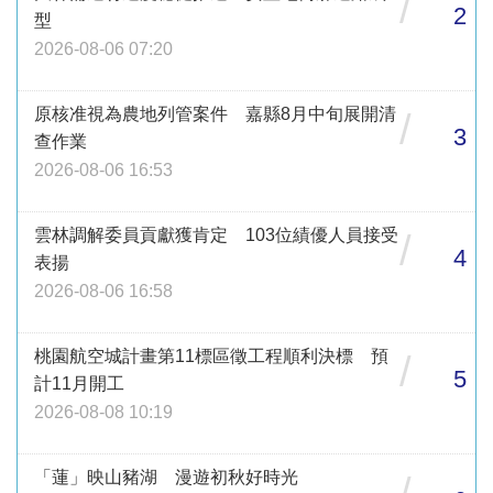
/
2
型
2026-08-06 07:20
原核准視為農地列管案件 嘉縣8月中旬展開清
/
3
查作業
2026-08-06 16:53
雲林調解委員貢獻獲肯定 103位績優人員接受
/
4
表揚
2026-08-06 16:58
桃園航空城計畫第11標區徵工程順利決標 預
/
5
計11月開工
2026-08-08 10:19
「蓮」映山豬湖 漫遊初秋好時光
/