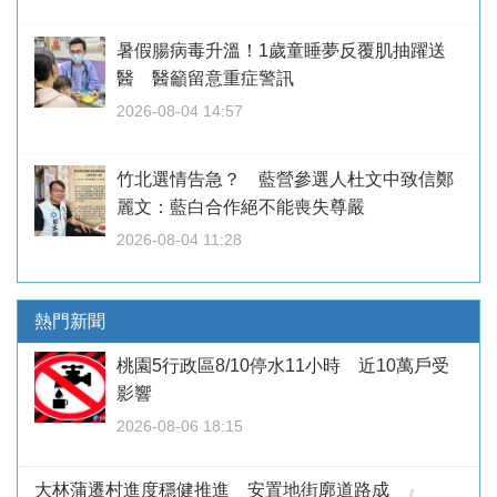
暑假腸病毒升溫！1歲童睡夢反覆肌抽躍送
醫 醫籲留意重症警訊
2026-08-04 14:57
竹北選情告急？ 藍營參選人杜文中致信鄭
麗文：藍白合作絕不能喪失尊嚴
2026-08-04 11:28
熱門新聞
桃園5行政區8/10停水11小時 近10萬戶受
影響
2026-08-06 18:15
大林蒲遷村進度穩健推進 安置地街廓道路成