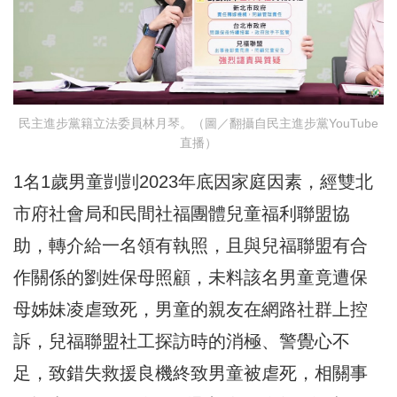
民主進步黨籍立法委員林月琴。（圖／翻攝自民主進步黨YouTube
直播）
1名1歲男童剴剴2023年底因家庭因素，經雙北
市府社會局和民間社福團體兒童福利聯盟協
助，轉介給一名領有執照，且與兒福聯盟有合
作關係的劉姓保母照顧，未料該名男童竟遭保
母姊妹凌虐致死，男童的親友在網路社群上控
訴，兒福聯盟社工探訪時的消極、警覺心不
足，致錯失救援良機終致男童被虐死，相關事