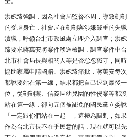
全。
洪婉臻強調，因為社會局監督不周，導致剴剴
的受虐身亡，社會局在剴剴案涉嫌嚴重的失職
瀆職，呼籲台北市政風處立即介入調查；洪婉
臻要求蔣萬安將案件移送檢調，調查案件中台
北市社會局長與相關人等是否怠忽職守，同時
協助家屬申請國賠。洪婉臻痛批，蔣萬安每次
都說要站在第一線，結果都把自己退到最後一
位，從剴剴案、信義區幼兒園的性侵案等都沒
站在第一線，卻向五個被罷免的國民黨立委說
「一定跟你們站在一起」，這極為諷刺，如果
作為台北市長不在乎民意的話，現在就可以先