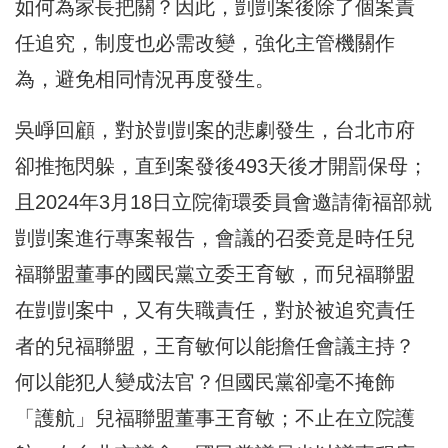
如何為家長把關？因此，剴剴案後除了個案責
任追究，制度也必需改變，強化主管機關作
為，避免相同情況再度發生。
吳崢回顧，對於剴剴案的悲劇發生，台北市府
卻推拖閃躲，直到案發後493天後才開罰保母；
且2024年3月18日立院衛環委員會邀請衛福部就
剴剴案進行專案報告，會議的召委竟是時任兒
福聯盟董事的國民黨立委王育敏，而兒福聯盟
在剴剴案中，又有失職責任，對於被追究責任
者的兒福聯盟，王育敏何以能擔任會議主持？
何以能犯人變成法官？但國民黨卻毫不掩飾
「護航」兒福聯盟董事王育敏；不止在立院護