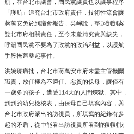
航，在台北市議會，國民黨議員也以議事程序
「護航」追究台北市政府責任，技術性流會讓
蔣萬安免於到議會報告。吳崢說，整起剴剴案
雙北市府相關責任，至今未釐清究責與缺失，
呼籲國民黨不要為了政黨的政治利益，以護航
手段掩蓋整起事件。
洪婉臻痛批，台北市蔣萬安市府未盡主管機關
職責，放任極為不適任、惡質的保母，讓僅有
一歲多的孩子，遭受114天的人間煉獄。其中，
剴剴的幼兒檢核表，由保母自己填寫內容，與
台北市政府派出的訪視員，所填寫的紀錄有多
起的矛盾，從中能看出訪視員所看到的剴剴狀