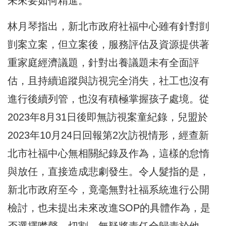
未來要如何精進。
林月琴指出，新北市政府社福中心雖有針對剴
剴案立案，但立案後，服務評估及資源提供著
重家庭經濟議題，針對出養議題未有全面評
估，且持續追蹤與訪視完全消失，社工也沒有
進行後續列管，也沒有積極掌握孩子處境。從
2023年8月31日後即無訪視案童紀錄，兒盟於
2023年10月24日回報第2次訪視情形，經查新
北市社福中心無相關紀錄及作為，這樣的怠惰
與放任，直接造成悲劇發生。令人髮指的是，
新北市政府至今，竟毫無對社福系統進行公開
檢討，也未提出未來改進SOP的具體作為，是
否選擇噤聲、切割，無疑將責任全歸責於他