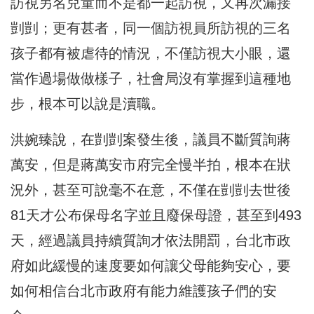
訪視另名兒童而不是都一起訪視，又再次漏接
剴剴；更有甚者，同一個訪視員所訪視的三名
孩子都有被虐待的情況，不僅訪視大小眼，還
當作過場做做樣子，社會局沒有掌握到這種地
步，根本可以說是瀆職。
洪婉臻說，在剴剴案發生後，議員不斷質詢蔣
萬安，但是蔣萬安市府完全慢半拍，根本在狀
況外，甚至可說毫不在意，不僅在剴剴去世後
81天才公布保母名字並且廢保母證，甚至到493
天，經過議員持續質詢才依法開罰，台北市政
府如此緩慢的速度要如何讓父母能夠安心，要
如何相信台北市政府有能力維護孩子們的安