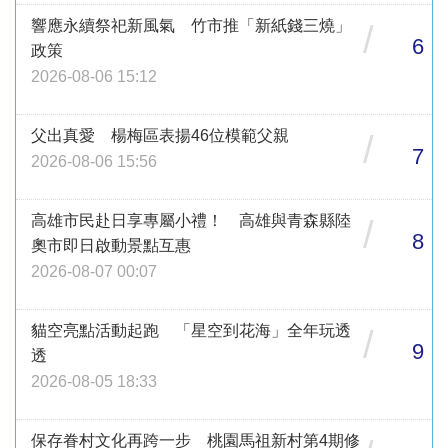
響應永續祭祀新風氣 竹市推「新紙錢三燒」
/
6
政策
2026-08-06 15:12
父出真愛 楊梅區表揚46位模範父親
/
7
2026-08-06 15:56
高雄市民赴日享專屬小禮！ 高雄與青森縣陸
/
8
奧市即日啟動景點互惠
2026-08-07 00:07
貓空亮點活動起跑 「星空到花海」全年玩透
/
9
透
2026-08-05 18:33
保存眷村文化再跨一步 桃園馬祖新村第4期修