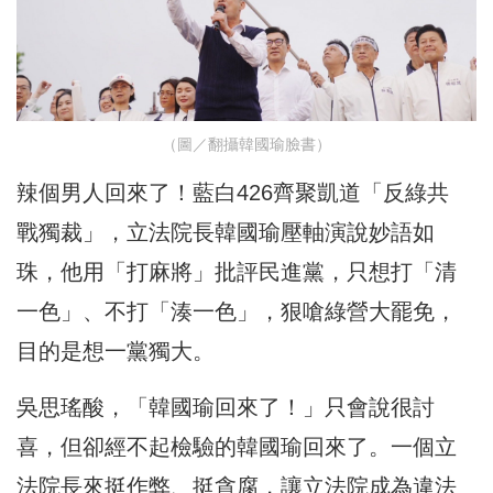
（圖／翻攝韓國瑜臉書）
辣個男人回來了！藍白426齊聚凱道「反綠共
戰獨裁」，立法院長韓國瑜壓軸演說妙語如
珠，他用「打麻將」批評民進黨，只想打「清
一色」、不打「湊一色」，狠嗆綠營大罷免，
目的是想一黨獨大。
吳思瑤酸，「韓國瑜回來了！」只會說很討
喜，但卻經不起檢驗的韓國瑜回來了。一個立
法院長來挺作弊、挺貪腐，讓立法院成為違法