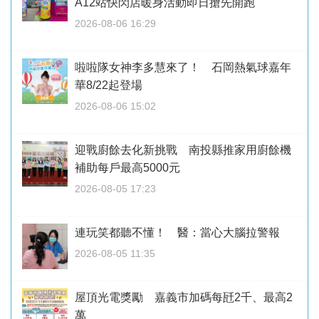
A12站快閃店暖身活動即日搶先開跑
2026-08-06 16:29
啦啦隊女神李多慧來了！ 石岡熱氣球嘉年
華8/22起登場
2026-08-06 15:02
迎戰廚餘去化新挑戰 南投縣推家用廚餘機
補助每戶最高5000元
2026-08-05 17:23
連玩笑都聽不懂！ 醫：當心大腦拉警報
2026-08-05 11:35
屋頂光電獎勵 嘉義市加碼每瓩2千、最高2
萬