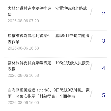
大林蒲遷村進度穩健推進 安置地街廓道路成
/
2
型
2026-08-06 07:20
原核准視為農地列管案件 嘉縣8月中旬展開清
/
3
查作業
2026-08-06 16:53
雲林調解委員貢獻獲肯定 103位績優人員接受
/
4
表揚
2026-08-06 16:58
白海豚颱風逼近！北市8、9日恐飆9級陣風、豪
/
5
雨 蔣萬安指示「料敵從寬」全面整備
2026-08-06 16:00