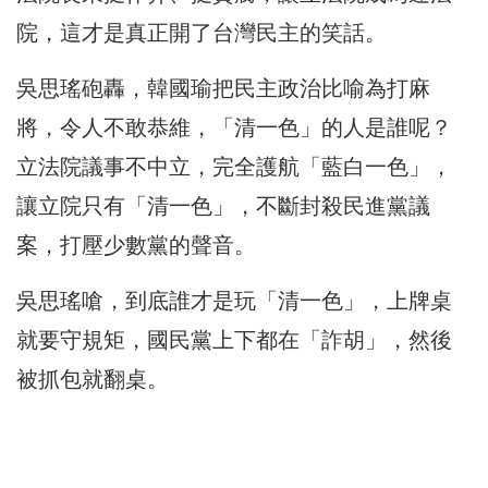
院，這才是真正開了台灣民主的笑話。
吳思瑤砲轟，韓國瑜把民主政治比喻為打麻
將，令人不敢恭維，「清一色」的人是誰呢？
立法院議事不中立，完全護航「藍白一色」，
讓立院只有「清一色」，不斷封殺民進黨議
案，打壓少數黨的聲音。
吳思瑤嗆，到底誰才是玩「清一色」，上牌桌
就要守規矩，國民黨上下都在「詐胡」，然後
被抓包就翻桌。