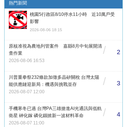
熱門新聞
桃園5行政區8/10停水11小時 近10萬戶受
影響
2026-08-06 18:15
原核准視為農地列管案件 嘉縣8月中旬展開清
/
2
查作業
2026-08-06 16:53
川普重拳祭232條款加徵多晶矽關稅 台灣太陽
/
3
能供應鏈迎新局：機遇與挑戰並存
2026-08-07 12:00
手機寒冬已過 台灣PA三雄搶進AI光通訊與低軌
/
4
衛星 砷化鎵 磷化銦掀新一波材料革命
2026-08-07 11:00