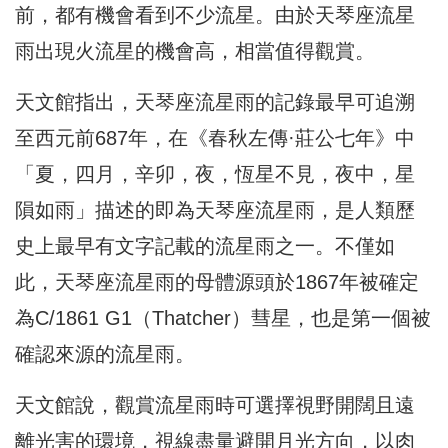
前，都有機會看到不少流星。由於天琴座流星
雨出現火流星的機會高，相當值得觀賞。
天文館指出，天琴座流星雨的記錄最早可追溯
至西元前687年，在《春秋左傳·莊公七年》中
「夏，四月，辛卯，夜，恆星不見，夜中，星
隕如雨」描述的即為天琴座流星雨，是人類歷
史上最早有文字記載的流星雨之一。不僅如
此，天琴座流星雨的母體源頭於1867年被確定
為C/1861 G1（Thatcher）彗星，也是第一個被
確認來源的流星雨。
天文館說，觀賞流星雨時可選擇視野開闊且遠
離光害的環境，視線盡量避開月光方向，以肉