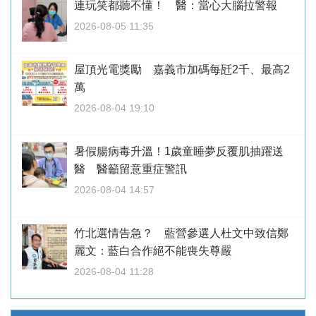
連玩笑都聽不懂！ 醫：當心大腦拉警報
2026-08-05 11:35
屋頂光電獎勵 嘉義市加碼每瓩2千、最高2
萬
2026-08-04 19:10
暑假腸病毒升溫！1歲童睡夢反覆肌抽躍送
醫 醫籲留意重症警訊
2026-08-04 14:57
竹北選情告急？ 藍營參選人杜文中致信鄭
麗文：藍白合作絕不能喪失尊嚴
2026-08-04 11:28