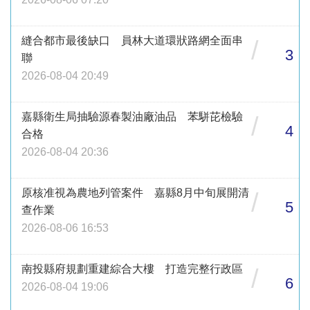
縫合都市最後缺口 員林大道環狀路網全面串
/
3
聯
2026-08-04 20:49
嘉縣衛生局抽驗源春製油廠油品 苯駢芘檢驗
/
4
合格
2026-08-04 20:36
原核准視為農地列管案件 嘉縣8月中旬展開清
/
5
查作業
2026-08-06 16:53
南投縣府規劃重建綜合大樓 打造完整行政區
/
6
2026-08-04 19:06