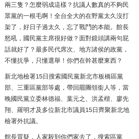
兩三隻？怎麼弱成這樣？抗議人數真的不夠民
眾黨的一根毛啊！全台全大的在野黨太久沒打
架了，好日子過太久，忘了戰鬥的本能。館長
怒吼，國民黨主席很好做？面對鏡頭講兩句屁
話就好了？最多民代席次、地方諸侯的政黨，
不懂抗爭，只懂選舉！你們在幹甚麼東西？
新北地檢署15日搜索國民黨新北市板橋區黨
部、三重區黨部等處，帶回罷團領銜人等，當
晚國民黨立委林德福、葉元之、洪孟楷、廖先
翔、羅明才及多位新北市議員15日齊聚新北地
檢署外抗議。
館長質疑，人家殺到你們家去了，搜索區黨