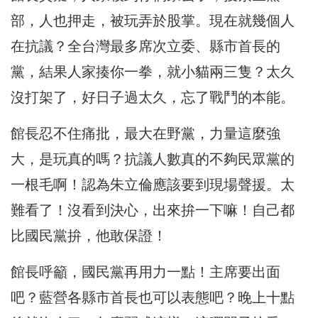
部，人也押走，被玩弄於股掌。現在就幾個人
在抗議？全台灣最多席次立委、縣市首長的
黨，結果人家揍你一拳，就小貓兩三隻？太久
沒打架了，好日子過太久，忘了戰鬥的本能。
館長忍不住痛批，最大在野黨，力量這麼強
大，是玩真的嗎？抗議人數真的不夠民眾黨的
一根毛啊！認為朱立倫應該要到現場聲援。太
難看了！沒看到決心，出來拚一下嘛！自己都
比國民黨拚，他敢保證！
館長呼籲，國民黨再用力一點！主席要出面
吧？藍營各縣市首長也可以表態吧？晚上十點