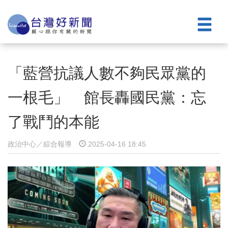
「藍營抗議人數不夠民眾黨的
一根毛」 館長轟國民黨：忘
了戰鬥的本能
政治中心／綜合報導
2025-04-16 18:45