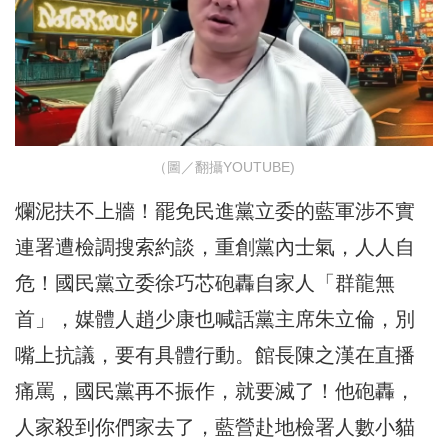
（圖／翻攝YOUTUBE)
爛泥扶不上牆！罷免民進黨立委的藍軍涉不實
連署遭檢調搜索約談，重創黨內士氣，人人自
危！國民黨立委徐巧芯砲轟自家人「群龍無
首」，媒體人趙少康也喊話黨主席朱立倫，別
嘴上抗議，要有具體行動。館長陳之漢在直播
痛罵，國民黨再不振作，就要滅了！他砲轟，
人家殺到你們家去了，藍營赴地檢署人數小貓