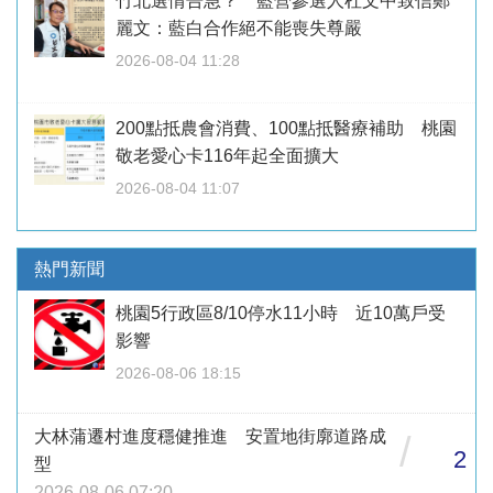
竹北選情告急？ 藍營參選人杜文中致信鄭
麗文：藍白合作絕不能喪失尊嚴
2026-08-04 11:28
200點抵農會消費、100點抵醫療補助 桃園
敬老愛心卡116年起全面擴大
2026-08-04 11:07
熱門新聞
桃園5行政區8/10停水11小時 近10萬戶受
影響
2026-08-06 18:15
大林蒲遷村進度穩健推進 安置地街廓道路成
/
2
型
2026-08-06 07:20