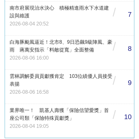
南市府展現治水決心 積極精進雨水下水道建
/
7
設與維護
2026-08-04 20:52
白海豚颱風逼近！北市8、9日恐飆9級陣風、豪
/
8
雨 蔣萬安指示「料敵從寬」全面整備
2026-08-06 16:00
雲林調解委員貢獻獲肯定 103位績優人員接受
/
9
表揚
2026-08-06 16:58
業界唯一！ 凱基人壽獲「保險信望愛獎」首
/
10
座公司類「保險特殊貢獻獎」
2026-08-04 19:05