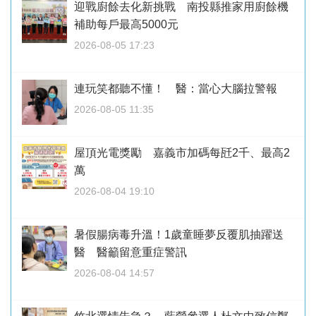
迎戰廚餘去化新挑戰 南投縣推家用廚餘機
補助每戶最高5000元
2026-08-05 17:23
連玩笑都聽不懂！ 醫：當心大腦拉警報
2026-08-05 11:35
屋頂光電獎勵 嘉義市加碼每瓩2千、最高2
萬
2026-08-04 19:10
暑假腸病毒升溫！1歲童睡夢反覆肌抽躍送
醫 醫籲留意重症警訊
2026-08-04 14:57