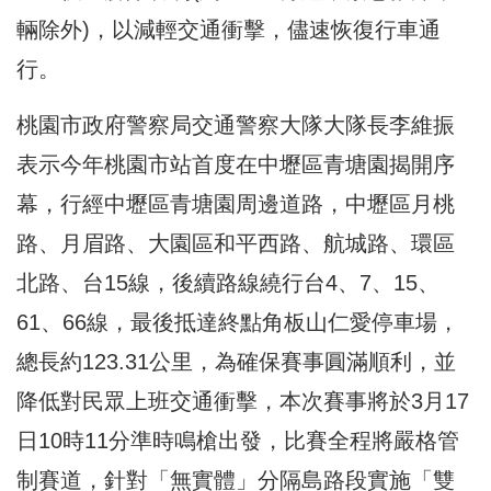
輛除外)，以減輕交通衝擊，儘速恢復行車通
行。
桃園市政府警察局交通警察大隊大隊長李維振
表示今年桃園市站首度在中壢區青塘園揭開序
幕，行經中壢區青塘園周邊道路，中壢區月桃
路、月眉路、大園區和平西路、航城路、環區
北路、台15線，後續路線繞行台4、7、15、
61、66線，最後抵達終點角板山仁愛停車場，
總長約123.31公里，為確保賽事圓滿順利，並
降低對民眾上班交通衝擊，本次賽事將於3月17
日10時11分準時鳴槍出發，比賽全程將嚴格管
制賽道，針對「無實體」分隔島路段實施「雙