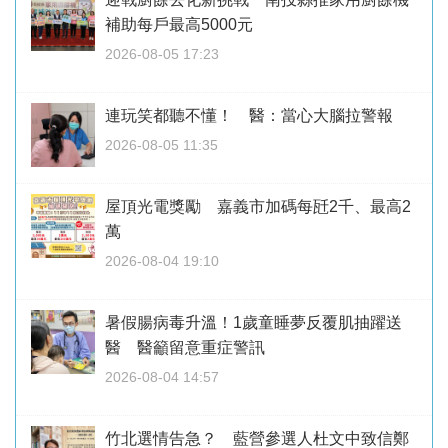
補助每戶最高5000元
2026-08-05 17:23
連玩笑都聽不懂！ 醫：當心大腦拉警報
2026-08-05 11:35
屋頂光電獎勵 嘉義市加碼每瓩2千、最高2
萬
2026-08-04 19:10
暑假腸病毒升溫！1歲童睡夢反覆肌抽躍送
醫 醫籲留意重症警訊
2026-08-04 14:57
竹北選情告急？ 藍營參選人杜文中致信鄭