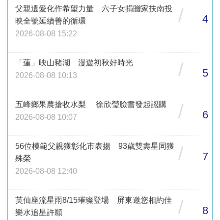
父親遺愛化作希望力量 六子女捐贈家扶南投
/
4
映全號延續善的循環
2026-08-08 15:22
「蓮」映山豬湖 漫遊初秋好時光
/
5
2026-08-08 10:13
五峰鄉果農搶收水梨 徐欣瑩臉書發起認購
/
6
2026-08-08 10:07
56位模範父親獲彰化市表揚 93歲雙壽星同獲
/
7
殊榮
2026-08-08 12:40
英仙座流星雨8/15璀璨登場 屏東邀您相約佳
/
8
樂水追星許願