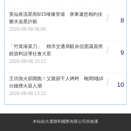
英仙座流星雨8/15璀璨登場 屏東邀您相約佳
/
8
樂水追星許願
2026-08-08 06:00
「竹篙湊菜刀」 桃市交通局駁余信憲議員用
/
9
錯資料誤導社會大眾
2026-08-08 10:12
王功漁火節開跑！父親節千人烤蚵 晚間8點8
/
10
分鐘煙火迎人潮
2026-08-08 13:12
本站由大運聯和國際有限公司所維運