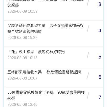
/
3
父親節
2026-08-09 10:39
父親遺愛化作希望力量 六子女捐贈家扶南投
/
4
映全號延續善的循環
2026-08-08 15:22
「蓮」映山豬湖 漫遊初秋好時光
/
5
2026-08-08 10:13
五峰鄉果農搶收水梨 徐欣瑩臉書發起認購
/
6
2026-08-08 10:07
56位模範父親獲彰化市表揚 93歲雙壽星同獲
/
7
殊榮
2026-08-08 12:40