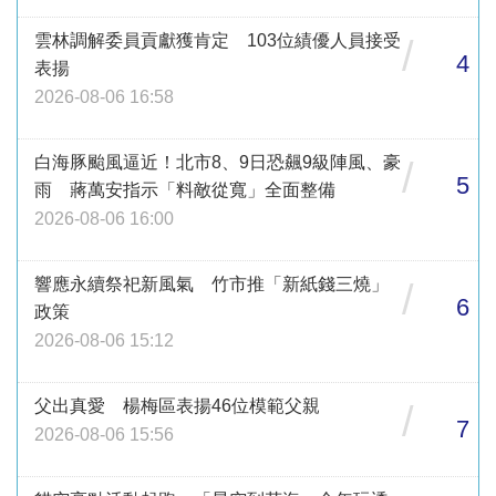
雲林調解委員貢獻獲肯定 103位績優人員接受
/
4
表揚
2026-08-06 16:58
白海豚颱風逼近！北市8、9日恐飆9級陣風、豪
/
5
雨 蔣萬安指示「料敵從寬」全面整備
2026-08-06 16:00
響應永續祭祀新風氣 竹市推「新紙錢三燒」
/
6
政策
2026-08-06 15:12
父出真愛 楊梅區表揚46位模範父親
/
7
2026-08-06 15:56