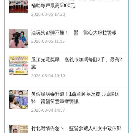
補助每戶最高5000元
2026-08-05 17:23
連玩笑都聽不懂！ 醫：當心大腦拉警報
2026-08-05 11:35
屋頂光電獎勵 嘉義市加碼每瓩2千、最高2
萬
2026-08-04 19:10
暑假腸病毒升溫！1歲童睡夢反覆肌抽躍送
醫 醫籲留意重症警訊
2026-08-04 14:57
竹北選情告急？ 藍營參選人杜文中致信鄭