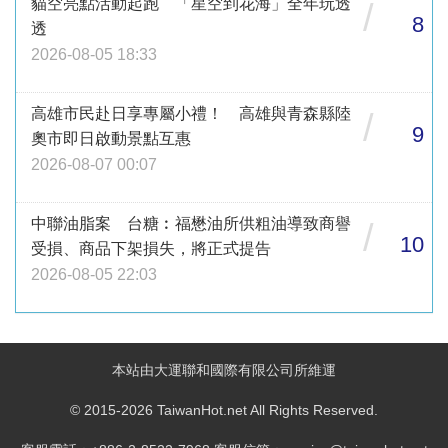
貓空亮點活動起跑 「星空到花海」全年玩透
/
8
透
2026-08-05 18:33
高雄市民赴日享專屬小禮！ 高雄與青森縣陸
/
9
奧市即日啟動景點互惠
2026-08-07 00:07
中聯油脂案 台糖︰福懋油所供粗油導致商譽
/
10
受損、商品下架損失，將正式提告
2026-08-05 22:03
本站由大運聯和國際有限公司所維運
© 2015-2026 TaiwanHot.net All Rights Reserved.