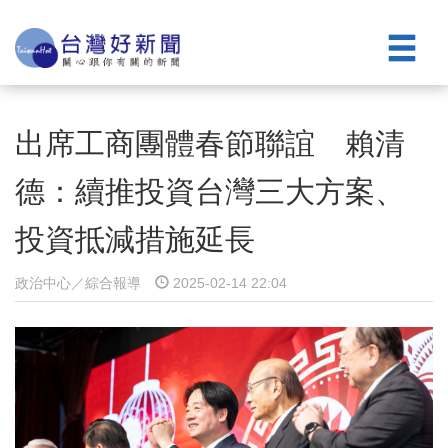
出席工商團體春節聯誼 賴清
德：續推投資台灣三大方案、
投資抵減措施延長
政治中心／綜合報導
2025-02-14 22:04