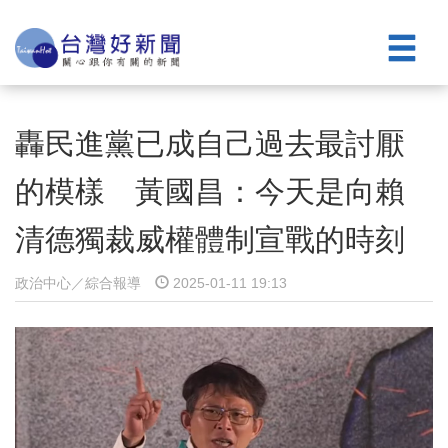
轟民進黨已成自己過去最討厭
的模樣 黃國昌：今天是向賴
清德獨裁威權體制宣戰的時刻
政治中心／綜合報導
2025-01-11 19:13