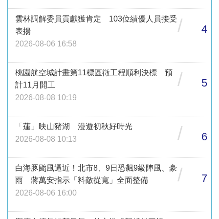
雲林調解委員貢獻獲肯定 103位績優人員接受
/
4
表揚
2026-08-06 16:58
桃園航空城計畫第11標區徵工程順利決標 預
/
5
計11月開工
2026-08-08 10:19
「蓮」映山豬湖 漫遊初秋好時光
/
6
2026-08-08 10:13
白海豚颱風逼近！北市8、9日恐飆9級陣風、豪
/
7
雨 蔣萬安指示「料敵從寬」全面整備
2026-08-06 16:00