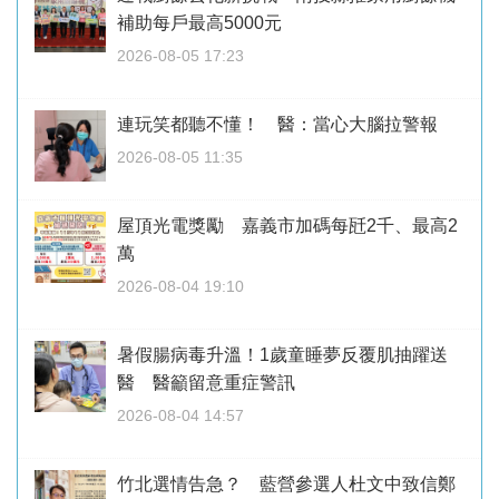
補助每戶最高5000元
2026-08-05 17:23
連玩笑都聽不懂！ 醫：當心大腦拉警報
2026-08-05 11:35
屋頂光電獎勵 嘉義市加碼每瓩2千、最高2
萬
2026-08-04 19:10
暑假腸病毒升溫！1歲童睡夢反覆肌抽躍送
醫 醫籲留意重症警訊
2026-08-04 14:57
竹北選情告急？ 藍營參選人杜文中致信鄭