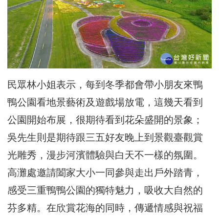
民眾林小姐表示，每到冬季都會帶小朋友來鴨
鴨公園看地景藝術及遊
戲場放電，這幾天看到
公園開始布展，很期待看到花朵盛開的景象；
吳先生則是期待跟三五好友晚上到景觀臺觀賞
光雕秀，
漫步河濱體驗與白天不一樣的氛圍。
高灘處邀請闔家大小一同參與走出戶外踏青，
感受三重鴨鴨公園的獨特魅力，吸收大自然的
芬多精。
在欣賞花海的同時，傳遞情感與祝福