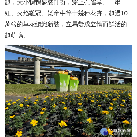
題，大小鴨鴨盛裝打扮，穿上孔雀草、
一串
紅、火焰雞冠、矮牽牛等十幾種花卉，超過10
萬盆的草花編織
新裝，立馬變成立體而鮮活的
超萌鴨。