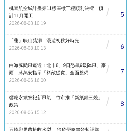
桃園航空城計畫第11標區徵工程順利決標 預
/
5
計11月開工
2026-08-08 10:19
「蓮」映山豬湖 漫遊初秋好時光
/
6
2026-08-08 10:13
白海豚颱風逼近！北市8、9日恐飆9級陣風、豪
/
7
雨 蔣萬安指示「料敵從寬」全面整備
2026-08-06 16:00
響應永續祭祀新風氣 竹市推「新紙錢三燒」
/
8
政策
2026-08-06 15:12
五峰鄉果農搶收水梨 徐欣瑩臉書發起認購