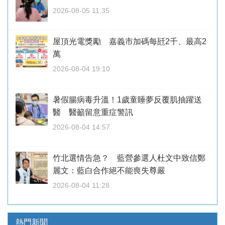
2026-08-05 11:35
屋頂光電獎勵 嘉義市加碼每瓩2千、最高2
萬
2026-08-04 19:10
暑假腸病毒升溫！1歲童睡夢反覆肌抽躍送
醫 醫籲留意重症警訊
2026-08-04 14:57
竹北選情告急？ 藍營參選人杜文中致信鄭
麗文：藍白合作絕不能喪失尊嚴
2026-08-04 11:28
熱門新聞