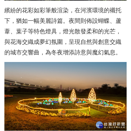
繽紛的花彩如彩筆般渲染，
在河濱環境的襯托
下，猶如一幅美麗詩篇。夜間則佈設蝴蝶、蘆
葦、
葉子等特色燈具，燈光散發柔和的光芒，
與花海交織成夢幻氛圍，
呈現自然與創意交織
的城市交響曲，為冬夜增添詩意與魔幻氣息。