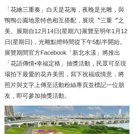
「花繪三重奏」白天是花海，夜晚是光雕，
與
鴨鴨公園地景特色相互搭配，展現〝三重〞之
美。展期自12月1
4日(星期六)展覽至明年1月12
日(星期日)，
光雕點燈時間從下午5點半開始。
展覽期間官方Facebook「
新北水漾」將推出
「花語傳情•幸福定格」抽獎活動，民眾可至現
場
拍下最愛的花卉美照，寫下祝福或情意，
將
照片與文字上傳至活動粉絲專頁並標記一位朋
友，
即可參加抽獎活動。