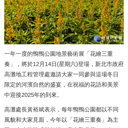
一年一度的鴨鴨公園地景藝術展「花繪三重
奏」，
將於12月14日(星期六)登場，
新北市政府
高灘地工程管理處邀請大家一同參與這場冬日
限定的河濱
自然的盛宴，在祝福的花語和美景
中迎接2025年的到來。
高灘處長黃裕斌表示，每年鴨鴨公園都以不同
風貌和大家見面，今
年以「花繪三重奏」為主