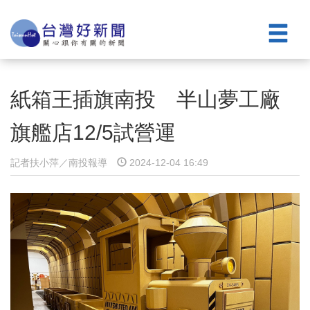
紙箱王插旗南投 半山夢工廠
旗艦店12/5試營運
記者扶小萍／南投報導
2024-12-04 16:49