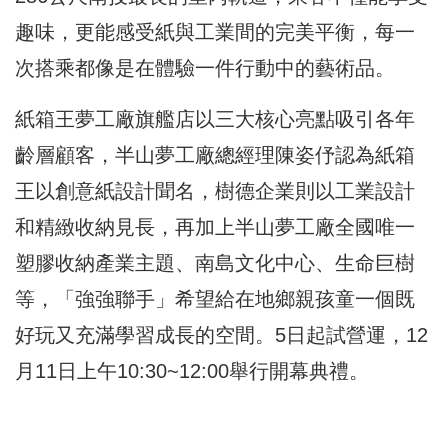
趣味，更能感受紙與工業間的完美平衡，每一
次搭乘都像是在體驗一件行動中的藝術品。
紙箱王夢工廠旗艦店以三大核心亮點吸引各年
齡層顧客，半山夢工廠總經理陳姿伃認為紙箱
王以創意紙設計聞名，樹德企業則以工業設計
和精緻收納見長，再加上半山夢工廠全國唯一
塑膠收納產業主題、南島文化中心、生命巨樹
等，「強強聯手」希望給在地鄉親孩童一個既
好玩又充滿學習成長的空間。5日起試營運，12
⽉11⽇上午10:30~12:00舉行開幕典禮。