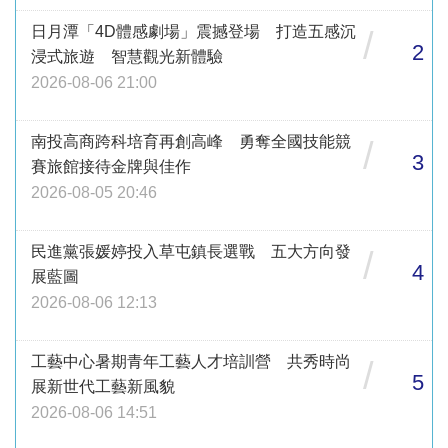
日月潭「4D體感劇場」震撼登場 打造五感沉
/
2
浸式旅遊 智慧觀光新體驗
2026-08-06 21:00
南投高商跨科培育再創高峰 勇奪全國技能競
/
3
賽旅館接待金牌與佳作
2026-08-05 20:46
民進黨張媛婷投入草屯鎮長選戰 五大方向發
/
4
展藍圖
2026-08-06 12:13
工藝中心暑期青年工藝人才培訓營 共秀時尚
/
5
展新世代工藝新風貌
2026-08-06 14:51