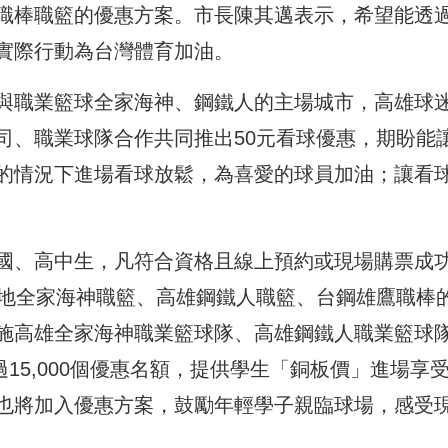
職棒職籃的優惠方案。市長陳其邁表示，希望能透
實際行動為台灣體育加油。
與職業籃球全家海神、鋼鐵人的主場城市，高雄球
司、職業球隊合作共同推出50元看球優惠，期盼能
的情況下進場看球放鬆，為喜愛的球員加油；讓看
國、高中生，凡符合資格且線上預約或現場購票成
在地全家海神職籃、高雄鋼鐵人職籃、台鋼雄鷹職棒
施高雄全家海神職業籃球隊、高雄鋼鐵人職業籃球
超過15,000個優惠名額，提供學生「銅板價」進場享
也將加入優惠方案，鼓勵年輕學子親臨球場，感受