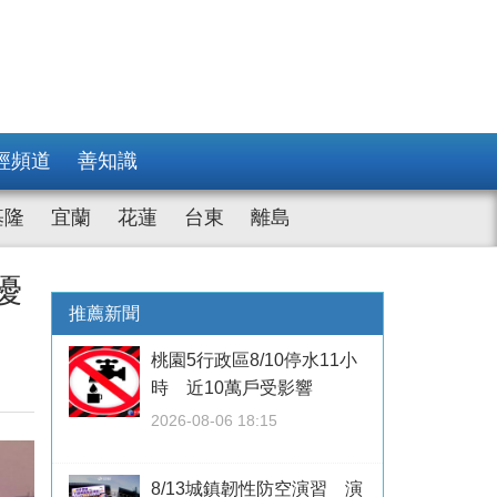
經頻道
善知識
基隆
宜蘭
花蓮
台東
離島
優
推薦新聞
桃園5行政區8/10停水11小
時 近10萬戶受影響
2026-08-06 18:15
8/13城鎮韌性防空演習 演