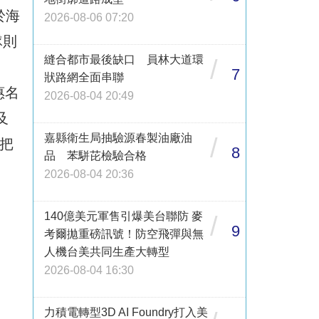
於海
2026-08-06 07:20
隊則
縫合都市最後缺口 員林大道環
/
7
狀路網全面串聯
惠名
2026-08-04 20:49
及
嘉縣衛生局抽驗源春製油廠油
/
們把
8
品 苯駢芘檢驗合格
2026-08-04 20:36
140億美元軍售引爆美台聯防 麥
/
9
考爾拋重磅訊號！防空飛彈與無
人機台美共同生產大轉型
2026-08-04 16:30
力積電轉型3D AI Foundry打入美