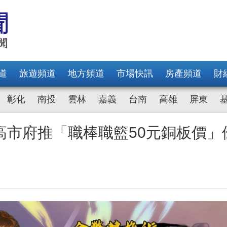
道
旅遊頻道
地方頻道
市場快訊
房產頻道
財
彰化
南投
雲林
嘉義
台南
高雄
屏東
高市府推「職棒職籃50元銅板價」