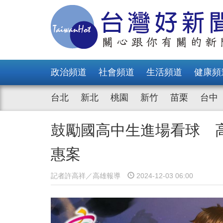
政治頻道
社會頻道
生活頻道
健康頻
台北
新北
桃園
新竹
苗栗
台中
鼓勵國高中生進場看球 
惠案
記者許高祥／高雄報導
2024-12-03 06:00