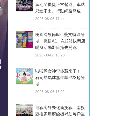
練期間機捷正常營運、車站
只進不出、行動網路降速
2026-08-06 17:44
桃園冷飲節8/21藝文特區登
場 機捷A1、A12站快閃店
暖身活動即日搶先開跑
2026-08-06 16:29
啦啦隊女神李多慧來了！
石岡熱氣球嘉年華8/22起登
場
2026-08-06 15:02
迎戰廚餘去化新挑戰 南投
縣推家用廚餘機補助每戶最