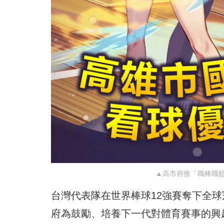
▲高市府推「職棒職籃
台灣代表隊在世界棒球12強賽奪下全球冠軍
府為鼓勵、培養下一代對體育賽事的興