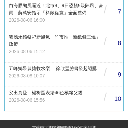
白海豚颱風逼近！北市8、9日恐飆9級陣風、豪
/
7
雨 蔣萬安指示「料敵從寬」全面整備
2026-08-06 16:00
響應永續祭祀新風氣 竹市推「新紙錢三燒」
/
8
政策
2026-08-06 15:12
五峰鄉果農搶收水梨 徐欣瑩臉書發起認購
/
9
2026-08-08 10:07
父出真愛 楊梅區表揚46位模範父親
/
10
2026-08-06 15:56
本站由大運聯和國際有限公司所維運