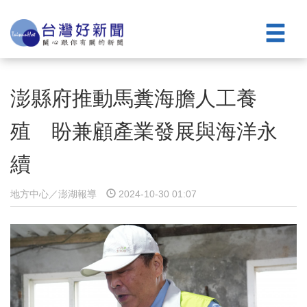
澎縣府推動馬糞海膽人工養
殖 盼兼顧產業發展與海洋永
續
地方中心／澎湖報導
2024-10-30 01:07