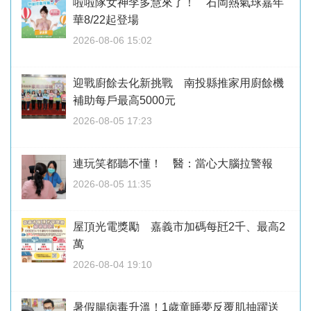
啦啦隊女神李多慧來了！ 石岡熱氣球嘉年
華8/22起登場
2026-08-06 15:02
迎戰廚餘去化新挑戰 南投縣推家用廚餘機
補助每戶最高5000元
2026-08-05 17:23
連玩笑都聽不懂！ 醫：當心大腦拉警報
2026-08-05 11:35
屋頂光電獎勵 嘉義市加碼每瓩2千、最高2
萬
2026-08-04 19:10
暑假腸病毒升溫！1歲童睡夢反覆肌抽躍送