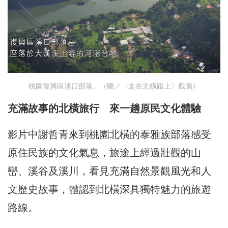
桃園復興區溪口部落。（圖／〈走在北橫路上〉截圖）
充滿故事的北橫旅行 來一趟原民文化體驗
影片中謝哲青來到桃園北橫的泰雅族部落感受
原住民族的文化氣息，旅途上經過壯觀的山
巒、溪谷及溪川，看見充滿自然景觀風光和人
文歷史故事，體認到北橫深具獨特魅力的旅遊
路線。