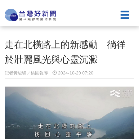
走在北橫路上的新感動 徜徉
於壯麗風光與心靈沉澱
記者黃駿騏／桃園報導
2024-10-29 07:20