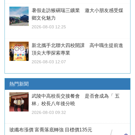
暑假走訪猴硐瑞三鑛業 邀大小朋友感受煤
鄉文化魅力
2026-08-03 12:25
新北攜手北聯大四校開課 高中職生提前進
頂尖大學探索專業
2026-08-03 12:07
熱門新聞
武陵中高校長交接餐會 是否會成為「 五
林」校長八年後分曉
2026-08-03 09:32
玻纖布漲價 富喬落底轉強 目標價135元
/