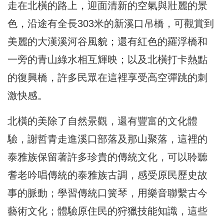
走在北橫的路上，迎面清新的空氣與壯麗的景
色，沿途有全長303米的新溪口吊橋，可觀賞到
美麗的大漢溪河谷風貌；還有紅色的羅浮橋和
一旁的青山綠水相互輝映；以及北橫打卡熱點
的復興橋，許多民眾在這裡享受高空彈跳的刺
激快感。
北橫的美除了自然景觀，還有豐富的文化體
驗，謝哲青走進溪口部落及那山聚落，這裡的
泰雅族保留著許多珍貴的傳統文化，可以聆聽
耆老吟唱傳統的泰雅族古調，感受原民歷史故
事的脈動；學習傳統口簧琴，用樂音聯繫古今
藝術文化；體驗原住民的狩獵技能知識，這些