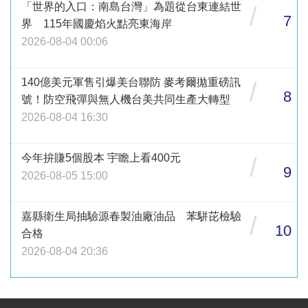
「世界的入口：南島台灣」為題從台東連結世
/
7
界 115年國慶焰火點亮東海岸
2026-08-04 00:06
140億美元軍售引爆美台聯防 麥考爾拋重磅訊
/
8
號！防空飛彈與無人機台美共同生產大轉型
2026-08-04 16:30
今年拚賺5個股本 宇瞻上看400元
/
9
2026-08-05 15:00
嘉縣衛生局抽驗源春製油廠油品 苯駢芘檢驗
/
10
合格
2026-08-04 20:36