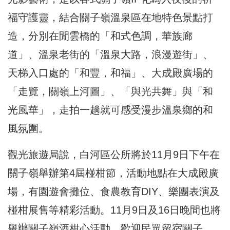
福守護靈，結合關子嶺溫泉區在地特色景點打
造，分別在閒雲橋的「和式色調，華族廊
道」、溫泉老街的「溫泉大路，浪漫遊街」、
天梯入口處的「和豐，和福」、大成殿廣場的
「走覽，關嶺上河圖」、「與光共舞」與「和
光風華」，走拍一趟就可感受漫步溫泉鄉的和
風氛圍。
觀光旅遊局說，白河區公所將於11月9日下午在
關子嶺舉辦第4屆椪柑節，活動地點在大成殿廣
場，有園遊會攤位、食農教育DIY、樂團表演及
椪柑展售等精彩活動。11月9日及16日晚間也將
舉辦關子嶺酒柑心活動，歡迎民眾留宿關子