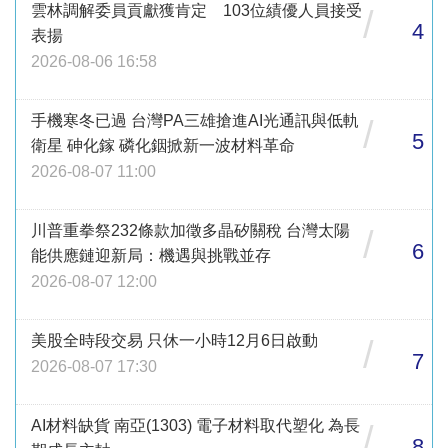
雲林調解委員貢獻獲肯定 103位績優人員接受
/
4
表揚
2026-08-06 16:58
手機寒冬已過 台灣PA三雄搶進AI光通訊與低軌
/
5
衛星 砷化鎵 磷化銦掀新一波材料革命
2026-08-07 11:00
川普重拳祭232條款加徵多晶矽關稅 台灣太陽
/
6
能供應鏈迎新局：機遇與挑戰並存
2026-08-07 12:00
美股全時段交易 只休一小時12月6日啟動
/
7
2026-08-07 17:30
AI材料缺貨 南亞(1303) 電子材料取代塑化 為長
/
8