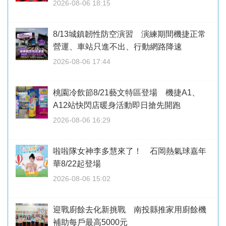
2026-08-06 18:15
8/13城鎮韌性防空演習 演練期間機捷正常
營運、車站只進不出、行動網路降速
2026-08-06 17:44
桃園冷飲節8/21藝文特區登場 機捷A1、
A12站快閃店暖身活動即日搶先開跑
2026-08-06 16:29
啦啦隊女神李多慧來了！ 石岡熱氣球嘉年
華8/22起登場
2026-08-06 15:02
迎戰廚餘去化新挑戰 南投縣推家用廚餘機
補助每戶最高5000元