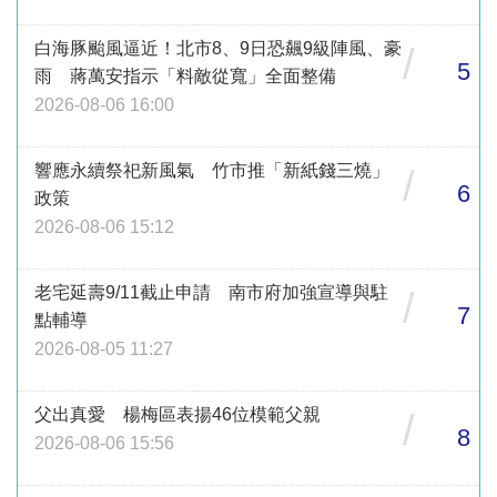
白海豚颱風逼近！北市8、9日恐飆9級陣風、豪
/
5
雨 蔣萬安指示「料敵從寬」全面整備
2026-08-06 16:00
響應永續祭祀新風氣 竹市推「新紙錢三燒」
/
6
政策
2026-08-06 15:12
老宅延壽9/11截止申請 南市府加強宣導與駐
/
7
點輔導
2026-08-05 11:27
父出真愛 楊梅區表揚46位模範父親
/
8
2026-08-06 15:56