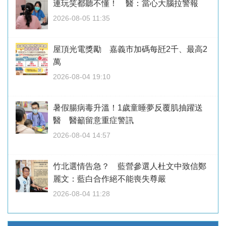
連玩笑都聽不懂！ 醫：當心大腦拉警報
2026-08-05 11:35
屋頂光電獎勵 嘉義市加碼每瓩2千、最高2
萬
2026-08-04 19:10
暑假腸病毒升溫！1歲童睡夢反覆肌抽躍送
醫 醫籲留意重症警訊
2026-08-04 14:57
竹北選情告急？ 藍營參選人杜文中致信鄭
麗文：藍白合作絕不能喪失尊嚴
2026-08-04 11:28