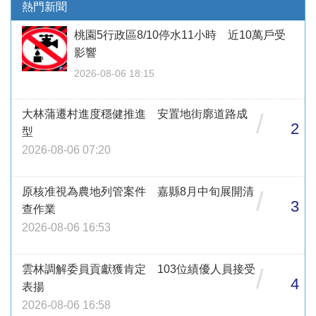
熱門新聞
桃園5行政區8/10停水11小時 近10萬戶受
影響
2026-08-06 18:15
大林蒲遷村進度穩健推進 安置地街廓道路成
/
2
型
2026-08-06 07:20
原核准視為農地列管案件 嘉縣8月中旬展開清
/
3
查作業
2026-08-06 16:53
雲林調解委員貢獻獲肯定 103位績優人員接受
/
4
表揚
2026-08-06 16:58