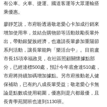
有公車、火車、捷運、國道客運等大眾運輸搭
乘優惠。
廖靜芝說，市府盼透過敬老愛心卡加成行銷來
增加使用率，並結合購物節等活動鼓勵長輩外
出，帶動銀髮族經濟，也邀請長輩參加重陽節
系列活動，讓長輩能夠「樂活台中」。目前盧
市長15項幸福政見，在社區照顧關懷據點部
分，已經達標500處，預計今年底會達510處，
市府將持續加碼增加據點。另市府推動老人健
保補助，已有約八成長輩受益；敬老愛心卡無
論是點數或使用範圍，優惠則是六都最優，且
長青學苑開班也達到1130班。