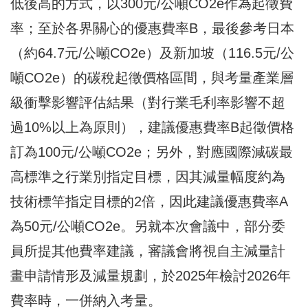
低後高的方式，以300元/公噸CO2e作為起徵費
率；至於各界關心的優惠費率B，最後參考日本
（約64.7元/公噸CO2e）及新加坡（116.5元/公
噸CO2e）的碳稅起徵價格區間，與考量產業層
級衝擊影響評估結果（對行業毛利率影響不超
過10%以上為原則），建議優惠費率B起徵價格
訂為100元/公噸CO2e；另外，對應國際減碳最
高標準之行業別指定目標，因其減量幅度約為
技術標竿指定目標的2倍，因此建議優惠費率A
為50元/公噸CO2e。另就本次會議中，部分委
員所提其他費率建議，審議會將視自主減量計
畫申請情形及減量規劃，於2025年檢討2026年
費率時，一併納入考量。