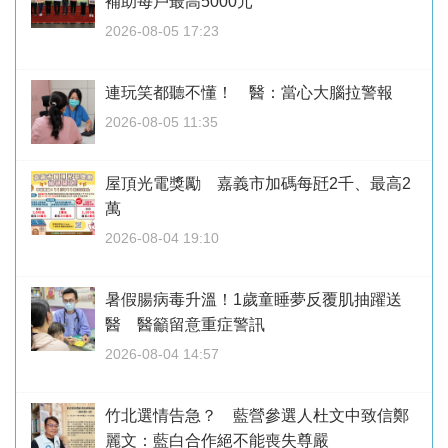
補助每戶最高5000元
2026-08-05 17:23
連玩笑都聽不懂！ 醫：當心大腦拉警報
2026-08-05 11:35
屋頂光電獎勵 嘉義市加碼每瓩2千、最高2
萬
2026-08-04 19:10
暑假腸病毒升溫！1歲童睡夢反覆肌抽躍送
醫 醫籲留意重症警訊
2026-08-04 14:57
竹北選情告急？ 藍營參選人杜文中致信鄭
麗文：藍白合作絕不能喪失尊嚴