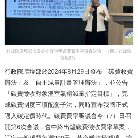
行政院環境部次長施文真說明碳費費率審議會決議。（圖／行政院
環境部）
行政院環境部於2024年8月29日發布「碳費收費
辦法」及「自主減量計畫管理辦法」，並公告
「碳費徵收對象溫室氣體減量指定目標」，完
成碳費制度三項配套子法，同時宣布我國正式
邁入碳定價時代。碳費費率審議會今（7）日召
開第6次會議，會中終出爐碳費徵收費率草案，
訂定一般碳費每噸300元，若企業積極減碳，按