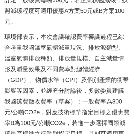
照減碳程度可適用優惠A方案50元或B方案100
元。
環境部表示，本次會議確認費率審議過程已綜
合考量我國溫室氣體減量現況、排放源類型、
溫室氣體排放種類、排放量規模、自主減量情
形及減量效果及不同費率對總體經濟
（GDP）、物價水準（CPI）及個別產業的衝擊
影響等因素，並經充分討論後，多數委員建議
我國碳費徵收費率（草案）：一般費率為300
元/公噸CO2e，對應技術標竿指定目標之優惠費
率B為100元/公噸CO2e，若進一步選擇國際減
碳最高標準之行業別指定目標，其則可適用更