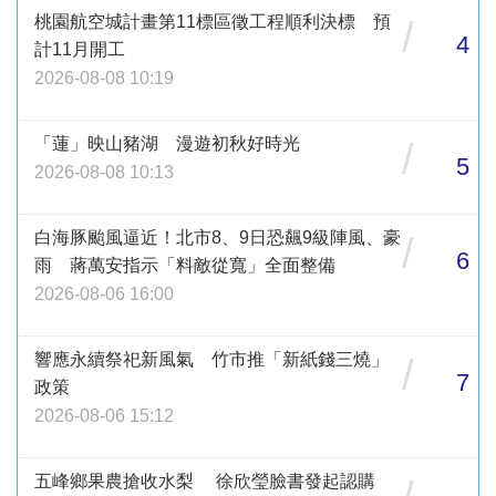
桃園航空城計畫第11標區徵工程順利決標 預
/
4
計11月開工
2026-08-08 10:19
「蓮」映山豬湖 漫遊初秋好時光
/
5
2026-08-08 10:13
白海豚颱風逼近！北市8、9日恐飆9級陣風、豪
/
6
雨 蔣萬安指示「料敵從寬」全面整備
2026-08-06 16:00
響應永續祭祀新風氣 竹市推「新紙錢三燒」
/
7
政策
2026-08-06 15:12
五峰鄉果農搶收水梨 徐欣瑩臉書發起認購