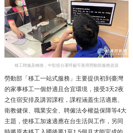
移工聘僱及轉換，中彰投分署呼籲可善用勞動部服務資源
勞動部「移工一站式服務」主要提供初到臺灣
的家事移工一個舒適且合宜環境，接受3天2夜
之住宿安排及講習課程，課程涵蓋生活適應、
衛教健保、職業安全、聘僱法令權益保障等4大
主題，使移工加速適應在台生活與工作，另同
時將原本移工入國後要1至1.5個月才能完成的