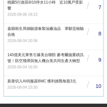
桃園5行政區8/10停水11小時 近10萬戶受影
/
7
響
2026-08-06 18:15
嘉縣衛生局抽驗源春製油廠油品 苯駢芘檢驗
/
8
合格
2026-08-04 20:36
140億美元軍售引爆美台聯防 麥考爾拋重磅訊
/
9
號！防空飛彈與無人機台美共同生產大轉型
2026-08-04 16:30
新唐切入AI伺服器BMC 獲利挑戰每股3元
/
10
2026-08-04 15:30