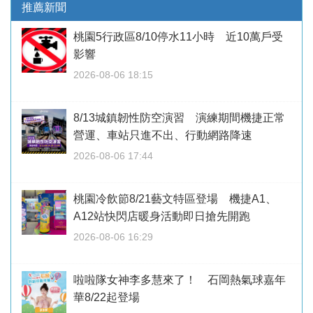
推薦新聞
桃園5行政區8/10停水11小時 近10萬戶受
影響
2026-08-06 18:15
8/13城鎮韌性防空演習 演練期間機捷正常
營運、車站只進不出、行動網路降速
2026-08-06 17:44
桃園冷飲節8/21藝文特區登場 機捷A1、
A12站快閃店暖身活動即日搶先開跑
2026-08-06 16:29
啦啦隊女神李多慧來了！ 石岡熱氣球嘉年
華8/22起登場