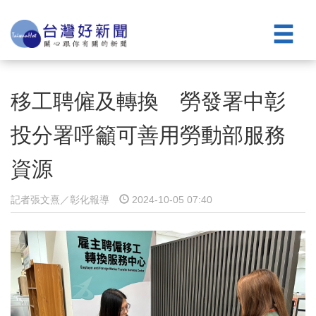
移工聘僱及轉換 勞發署中彰
投分署呼籲可善用勞動部服務
資源
記者張文熹／彰化報導
2024-10-05 07:40