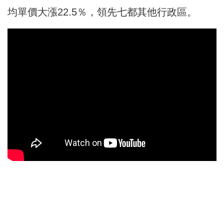
均單價大漲22.5％，領先七都其他行政區。