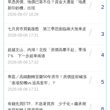
單憑房價、地價已靠不住？資金大遷徙「地產
/
2
新印鈔機」出現
2026-08-07 18:28
七月房市買氣復甦 第三季恐面臨兩大煞車皮
/
3
2026-08-06 17:31
超越文山、內湖！北投「房價高攀不起」季漲
/
4
7％ 下一步超車南港
2026-08-06 17:32
專題／高鐵翻轉宜蘭50年房市！房價提前喊漲
/
5
「進場契機vs.追高套牢」？
2026-08-06 17:31
有錢先買ETF、不急著買房 少子化＋繼承潮
/
6
改寫年輕人購屋思維