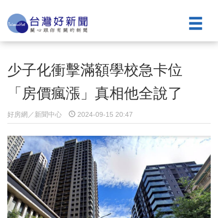
少子化衝擊滿額學校急卡位
「房價瘋漲」真相他全說了
好房網／新聞中心
2024-09-15 20:47