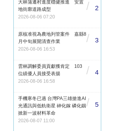
大林蒲遷村進度穩健推進 安置
/
2
地街廓道路成型
2026-08-06 07:20
原核准視為農地列管案件 嘉縣8
/
3
月中旬展開清查作業
2026-08-06 16:53
雲林調解委員貢獻獲肯定 103
/
4
位績優人員接受表揚
2026-08-06 16:58
手機寒冬已過 台灣PA三雄搶進AI
/
5
光通訊與低軌衛星 砷化鎵 磷化銦
掀新一波材料革命
2026-08-07 11:00