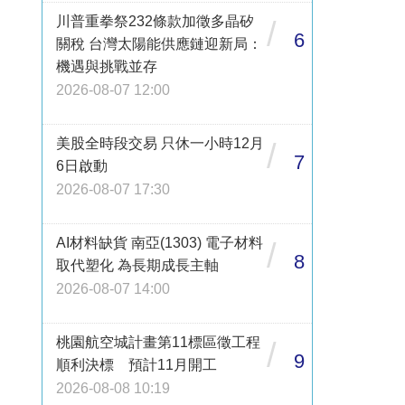
川普重拳祭232條款加徵多晶矽
/
6
關稅 台灣太陽能供應鏈迎新局：
機遇與挑戰並存
2026-08-07 12:00
美股全時段交易 只休一小時12月
/
7
6日啟動
2026-08-07 17:30
AI材料缺貨 南亞(1303) 電子材料
/
8
取代塑化 為長期成長主軸
2026-08-07 14:00
桃園航空城計畫第11標區徵工程
/
9
順利決標 預計11月開工
2026-08-08 10:19