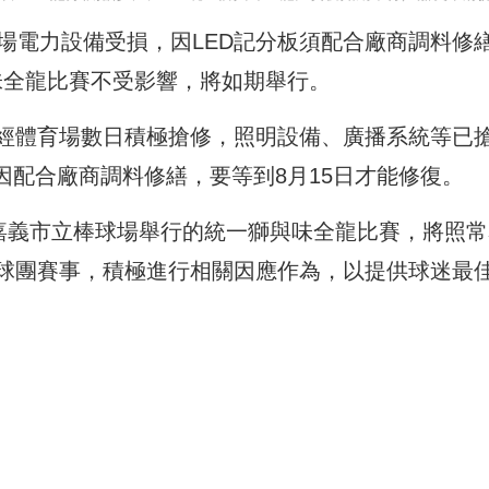
場電力設備受損，因LED記分板須配合廠商調料修
與味全龍比賽不受影響，將如期舉行。
經體育場數日積極搶修，照明設備、廣播系統等已
因配合廠商調料修繕，要等到8月15日才能修復。
在嘉義市立棒球場舉行的統一獅與味全龍比賽，將照常
球團賽事，積極進行相關因應作為，以提供球迷最