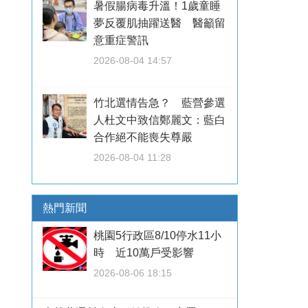
暑假腸病毒升溫！1歲童睡
夢反覆肌抽躍送醫 醫籲留
意重症警訊
2026-08-04 14:57
竹北選情告急？ 藍營參選
人杜文中致信鄭麗文：藍白
合作絕不能喪失尊嚴
2026-08-04 11:28
熱門新聞
桃園5行政區8/10停水11小
時 近10萬戶受影響
2026-08-06 18:15