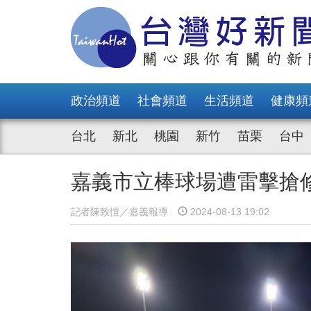
政治頻道
社會頻道
生活頻道
健康頻
台北
新北
桃園
新竹
苗栗
台中
嘉義市立棒球場遭雷擊搶修
記者陳致愷／嘉義報導
2024-08-13 19:02