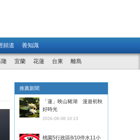
經頻道
善知識
基隆
宜蘭
花蓮
台東
離島
推薦新聞
「蓮」映山豬湖 漫遊初秋
好時光
2026-08-08 10:13
桃園5行政區8/10停水11小