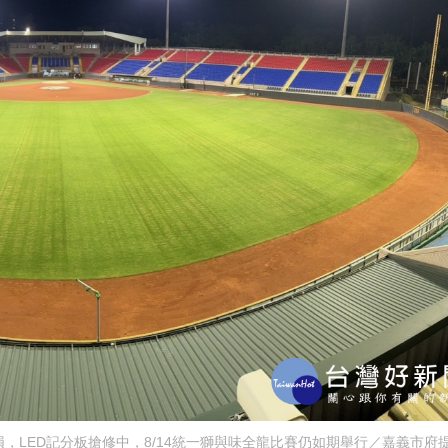
，LED記分板搶修中，8/14統一獅與味全龍比賽仍如期舉行／嘉義市府