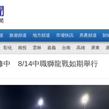
道
旅遊頻道
地方頻道
市場快訊
房產頻道
財
彰化
南投
雲林
嘉義
台南
高雄
屏東
中 8/14中職獅龍戰如期舉行