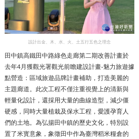
設計出金、木、水、火、土五行五色之理念
田中鎮高鐵田中路綠色走廊第二期改善計畫於
去年4月獲觀光署觀光前瞻建設計畫-魅力旅遊據
點營造：區域旅遊品牌計畫補助，打造美麗的
主題廊道。此次工程不僅注重視覺上的清新與
輕量化設計，還採用大量的曲線造型，減少僵
硬感，同時大量植栽及保水工程，愛護孕育人
們的土地。為弘揚田中鎮的歷史文化，特別設
置了米寳意象，象徵田中作為臺灣稻米糧倉的