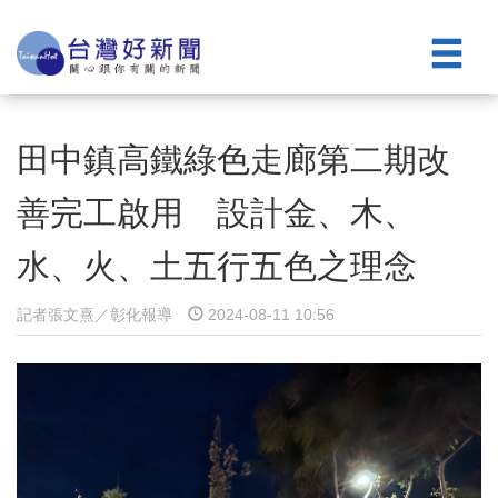
田中鎮高鐵綠色走廊第二期改
善完工啟用 設計金、木、
水、火、土五行五色之理念
記者張文熹／彰化報導
2024-08-11 10:56