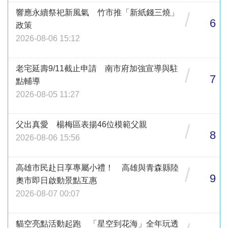
響應永續祭祀新風氣 竹市推「新紙錢三燒」
/
6
政策
2026-08-06 15:12
老宅延壽9/11截止申請 南市府加強宣導與駐
/
7
點輔導
2026-08-05 11:27
父出真愛 楊梅區表揚46位模範父親
/
8
2026-08-06 15:56
高雄市民赴日享專屬小禮！ 高雄與青森縣陸
/
9
奧市即日啟動景點互惠
2026-08-07 00:07
貓空亮點活動起跑 「星空到花海」全年玩透