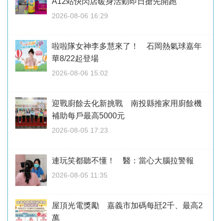
A12站快閃店暖身活動即日搶先開跑
2026-08-06 16:29
啦啦隊女神李多慧來了！ 石岡熱氣球嘉年
華8/22起登場
2026-08-06 15:02
迎戰廚餘去化新挑戰 南投縣推家用廚餘機
補助每戶最高5000元
2026-08-05 17:23
連玩笑都聽不懂！ 醫：當心大腦拉警報
2026-08-05 11:35
屋頂光電獎勵 嘉義市加碼每瓩2千、最高2
萬