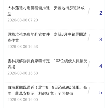
大林蒲遷村進度穩健推進 安置地街廓道路成
/
2
型
2026-08-06 07:20
原核准視為農地列管案件 嘉縣8月中旬展開清
/
3
查作業
2026-08-06 16:53
雲林調解委員貢獻獲肯定 103位績優人員接受
/
4
表揚
2026-08-06 16:58
白海豚颱風逼近！北市8、9日恐飆9級陣風、豪
/
5
雨 蔣萬安指示「料敵從寬」全面整備
2026-08-06 16:00