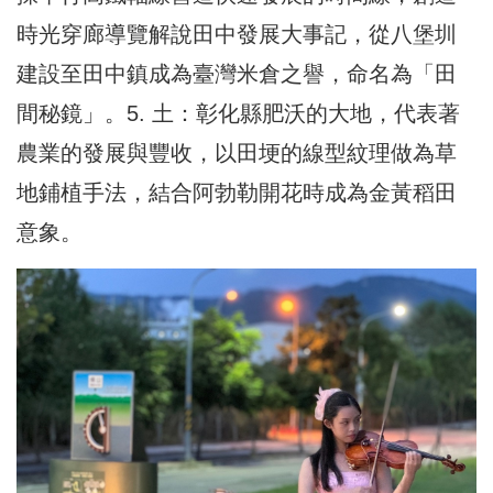
時光穿廊導覽解說田中發展大事記，從八堡圳
建設至田中鎮成為臺灣米倉之譽，命名為「田
間秘鏡」。5. 土：彰化縣肥沃的大地，代表著
農業的發展與豐收，以田埂的線型紋理做為草
地鋪植手法，結合阿勃勒開花時成為金黃稻田
意象。