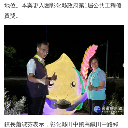
地位。本案更入圍彰化縣政府第1屆公共工程優
質獎。
鎮長蕭淑芬表示，彰化縣田中鎮高鐵田中路綠