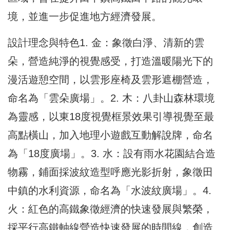
境，並進一步促進地方經濟發展。
設計理念與特色1. 金：象徵白淨、清新的雲
朵，營造純淨的視覺感受，打造溫暖陽光下的
漫活遊憩空間，以雲形座椅及雲形遮棚營造，
命名為「雲朵廣場」。2. 木：八卦山森林環境
為靈感，以東18度視覺框景效果引導視覺至最
高點橫山，加入地理小遊戲互動解說牌，命名
為「18度廣場」。3. 水：設有雨水花園結合造
物霧，鋪面採波紋造型呼應光影折射，象徵田
中鎮的水利資源，命名為「水波紋廣場」。4.
火：紅色的高鐵象徵經濟的快速發展與繁榮，
採平行高鐵軸線營造快速發展的時間線，創造