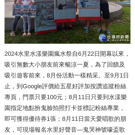
2024水里水漾樂園瘋水祭自6月22日開幕以來，
吸引無數大小朋友前來暢涼一夏，為了回饋及
吸引遊客前來，8月份活動一樣精采。至9月1日
止，到Google評價給五星好評加按讚追蹤粉絲
專頁，門票只要100元；8月11日只要到水漾樂
園指定地點扮鬼臉拍照打卡並標記粉絲專業，
即可獲得優待券1張；8月11日當天愛唱歌的朋
友，可現場報名水里好聲音—鬼哭神號嚎盃歌