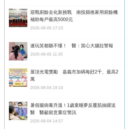
迎戰廚餘去化新挑戰 南投縣推家用廚餘機
補助每戶最高5000元
2026-08-05 17:23
連玩笑都聽不懂！ 醫：當心大腦拉警報
2026-08-05 11:35
屋頂光電獎勵 嘉義市加碼每瓩2千、最高2
萬
2026-08-04 19:10
暑假腸病毒升溫！1歲童睡夢反覆肌抽躍送
醫 醫籲留意重症警訊
2026-08-04 14:57