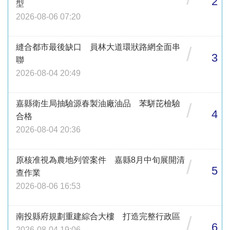
2
型
2026-08-06 07:20
縫合都市最後缺口 員林大道環狀路網全面串
/
3
聯
2026-08-04 20:49
嘉縣衛生局抽驗源春製油廠油品 苯駢芘檢驗
/
4
合格
2026-08-04 20:36
原核准視為農地列管案件 嘉縣8月中旬展開清
/
5
查作業
2026-08-06 16:53
南投縣府規劃重建綜合大樓 打造完整行政區
/
6
2026-08-04 19:06