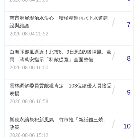
南市府展現治水決心 積極精進雨水下水道建
/
7
設與維護
2026-08-04 20:52
白海豚颱風逼近！北市8、9日恐飆9級陣風、豪
/
8
雨 蔣萬安指示「料敵從寬」全面整備
2026-08-06 16:00
雲林調解委員貢獻獲肯定 103位績優人員接受
/
9
表揚
2026-08-06 16:58
響應永續祭祀新風氣 竹市推「新紙錢三燒」
/
10
政策
2026-08-06 15:12