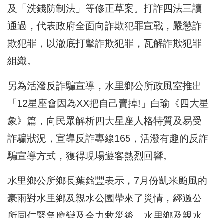
及「洗錢防制法」等修正草案。打詐四法三讀
通過，代表政府全面向詐欺犯罪宣戰，嚴懲詐
欺犯罪，以澈底打擊詐欺犯罪，瓦解詐欺犯罪
組織。
另為活潑反詐騙宣導，水里鄉公所政風室推出
「12星座會因為XX把自己賣掉!」白瑜《四大星
象》篇，向民眾解析四大星座人格特質及易受
詐騙狀況，宣導反詐專線165，活潑有趣的反詐
騙宣導方式，獲得現場遊客熱烈回響。
水里鄉公所鄉長葉銘豐表示，7月份凱米颱風的
豪雨對水里鄉及親水公園帶來了災情，經過公
所同仁緊急應變及全力救災後，水里鄉及親水