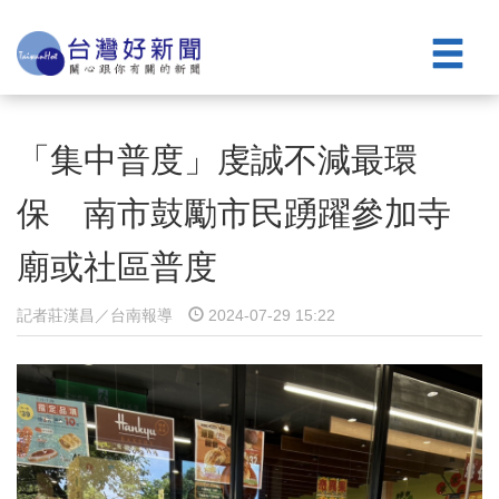
「集中普度」虔誠不減最環
保 南市鼓勵市民踴躍參加寺
廟或社區普度
記者莊漢昌／台南報導
2024-07-29 15:22