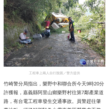
工程車上兩人自行脫困／警方提供
竹崎警分局指出，樂野中和聯合所今天9時20分
許獲報，嘉義縣阿里山鄉樂野村往第7鄰產業道
路，有台電工程車發生交通事故。員警趕往肇