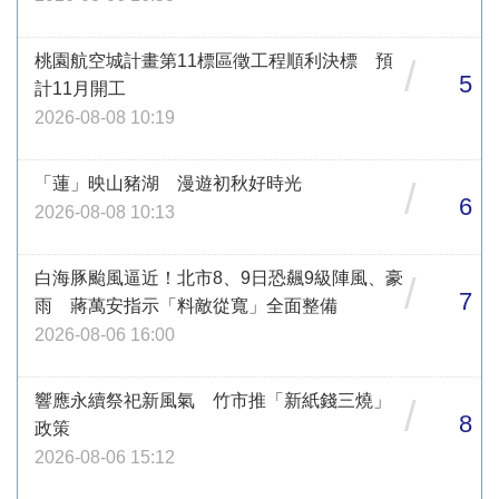
桃園航空城計畫第11標區徵工程順利決標 預
/
5
計11月開工
2026-08-08 10:19
「蓮」映山豬湖 漫遊初秋好時光
/
6
2026-08-08 10:13
白海豚颱風逼近！北市8、9日恐飆9級陣風、豪
/
7
雨 蔣萬安指示「料敵從寬」全面整備
2026-08-06 16:00
響應永續祭祀新風氣 竹市推「新紙錢三燒」
/
8
政策
2026-08-06 15:12