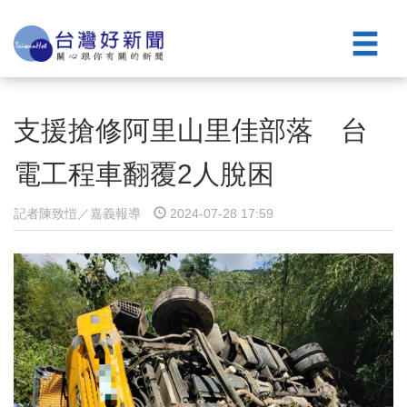
支援搶修阿里山里佳部落 台
電工程車翻覆2人脫困
記者陳致愷／嘉義報導
2024-07-28 17:59