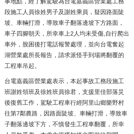
事地點，經了解駕駛為台電嘉義區營業處工務
段施工人員徐姓男子及謝姓乘員，疑因路面陡
坡、車輛打滑，導致車子翻落邊坡下方路面，
車子四腳朝天，所幸車上2人均未受傷,自行爬出
車外，脫困後打電話報警處理，並向台電奮起
湖營業處所長報告，請求派怪手到場將翻覆的
工程車吊起。
台電嘉義區營業處表示，本起事故工務段施工
班謝姓領班及徐姓班員徐君，支援里佳部落災
後復舊工作，駕駛工程車行經阿里山鄉樂野村
往第7鄰農路，因路面陡坡、車輛打滑，導致車
子翻落邊坡下方，不慎發生工程車翻覆，所幸