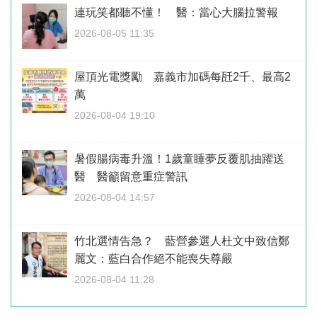
連玩笑都聽不懂！ 醫：當心大腦拉警報
2026-08-05 11:35
屋頂光電獎勵 嘉義市加碼每瓩2千、最高2
萬
2026-08-04 19:10
暑假腸病毒升溫！1歲童睡夢反覆肌抽躍送
醫 醫籲留意重症警訊
2026-08-04 14:57
竹北選情告急？ 藍營參選人杜文中致信鄭
麗文：藍白合作絕不能喪失尊嚴
2026-08-04 11:28