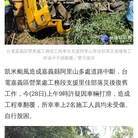
台電嘉義區營業處工務段工程車在支援阿里山里佳部落災後修復工
作途中不慎翻覆／警方提供
凱米颱風造成嘉義縣阿里山多處道路中斷，台
電嘉義區營業處工務段支援里佳部落災後復舊
工作，今(28日)上午9時許疑因車輛打滑，造成
工程車翻覆，所幸車上2名施工人員均未受傷、
自行脫困。