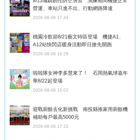
8/13城鎮韌性防空演習 演練期間機捷正常
營運、車站只進不出、行動網路降速
2026-08-06 17:44
桃園冷飲節8/21藝文特區登場 機捷A1、
A12站快閃店暖身活動即日搶先開跑
2026-08-06 16:29
啦啦隊女神李多慧來了！ 石岡熱氣球嘉年
華8/22起登場
2026-08-06 15:02
迎戰廚餘去化新挑戰 南投縣推家用廚餘機
補助每戶最高5000元
2026-08-05 17:23