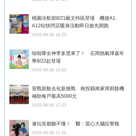
桃園冷飲節8/21藝文特區登場 機捷A1、
A12站快閃店暖身活動即日搶先開跑
2026-08-06 16:29
啦啦隊女神李多慧來了！ 石岡熱氣球嘉年
華8/22起登場
2026-08-06 15:02
迎戰廚餘去化新挑戰 南投縣推家用廚餘機
補助每戶最高5000元
2026-08-05 17:23
連玩笑都聽不懂！ 醫：當心大腦拉警報
2026-08-05 11:35