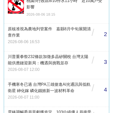
桃園5行政區8/10停水11小時 近10萬戶受
影響
2026-08-06 18:15
原核准視為農地列管案件 嘉縣8月中旬展開清
/
2
查作業
2026-08-06 16:53
川普重拳祭232條款加徵多晶矽關稅 台灣太陽
/
3
能供應鏈迎新局：機遇與挑戰並存
2026-08-07 12:00
手機寒冬已過 台灣PA三雄搶進AI光通訊與低軌
/
4
衛星 砷化鎵 磷化銦掀新一波材料革命
2026-08-07 11:00
雲林調解委員貢獻獲肯定 103位績優人員接受