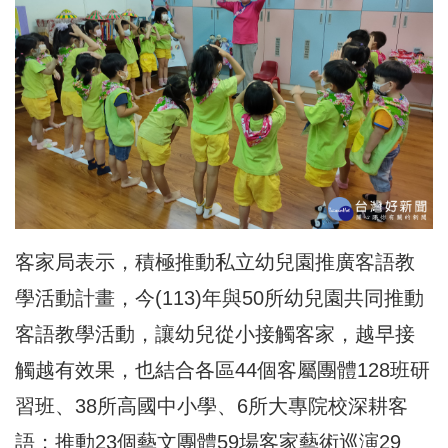
客家局
表示，積極推動私立幼兒園推廣客語教
學活動計畫，今(113)年與50所幼兒園共同推動
客語教學活動，讓幼兒從小接觸客家，越早接
觸越有效果，也結合各區44個客屬團體128班研
習班、38所高國中小學、6所大專院校深耕客
語；推動23個藝文團體59場客家藝術巡演29