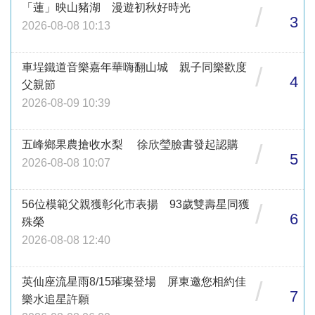
「蓮」映山豬湖 漫遊初秋好時光
/
3
2026-08-08 10:13
車埕鐵道音樂嘉年華嗨翻山城 親子同樂歡度
/
4
父親節
2026-08-09 10:39
五峰鄉果農搶收水梨 徐欣瑩臉書發起認購
/
5
2026-08-08 10:07
56位模範父親獲彰化市表揚 93歲雙壽星同獲
/
6
殊榮
2026-08-08 12:40
英仙座流星雨8/15璀璨登場 屏東邀您相約佳
/
7
樂水追星許願