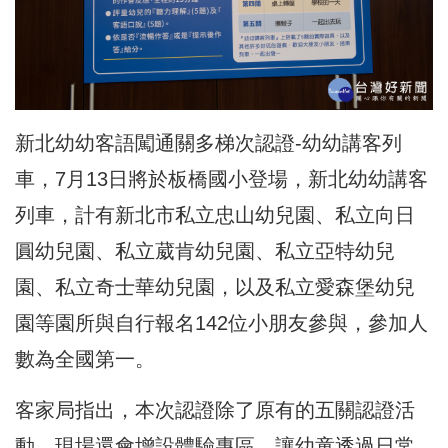
新北幼幼客語闖通關多梯次認證-幼幼講客列
車，7月13日將於板橋國小登場，新北幼幼講客
列車，計有新北市私立忠山幼兒園、私立向日
圓幼兒園、私立葳肯幼兒園、私立亞特幼兒
園、私立奇士華幼兒園，以及私立愛森堡幼兒
園等園所與自行
報名
142位小朋友參與，參加人
數為全國第一。
客家局指出，本次
認證
除了原有的五關認證活
動，現場還會增設體驗專區，讓幼童透過日常