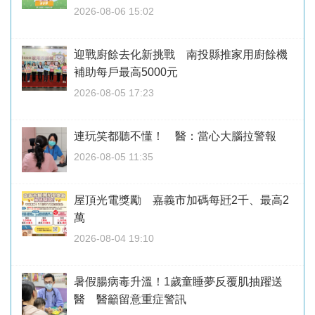
2026-08-06 15:02
迎戰廚餘去化新挑戰 南投縣推家用廚餘機
補助每戶最高5000元
2026-08-05 17:23
連玩笑都聽不懂！ 醫：當心大腦拉警報
2026-08-05 11:35
屋頂光電獎勵 嘉義市加碼每瓩2千、最高2
萬
2026-08-04 19:10
暑假腸病毒升溫！1歲童睡夢反覆肌抽躍送
醫 醫籲留意重症警訊