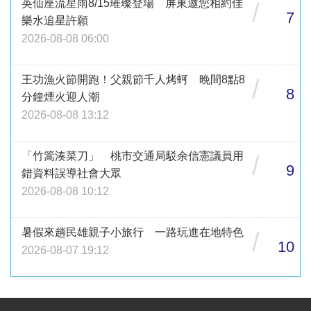
英仙座流星雨8/15璀璨登場 屏東邀您相約佳
/
7
樂水追星許願
2026-08-08 06:00
王功漁火節開跑！父親節千人烤蚵 晚間8點8
/
8
分鐘煙火迎人潮
2026-08-08 13:12
「竹篙湊菜刀」 桃市交通局駁余信憲議員用
/
9
錯資料誤導社會大眾
2026-08-08 10:12
暑假來趟民雄親子小旅行 一路玩進在地特色
/
10
2026-08-07 19:12