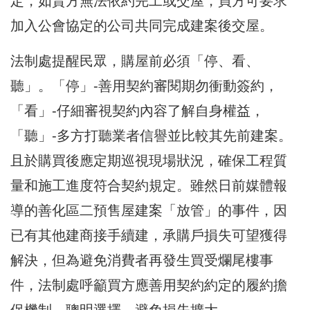
定，如賣方無法依約完工或交屋，買方可要求
加入公會協定的公司共同完成建案後交屋。
法制處提醒民眾，購屋前必須「停、看、
聽」。「停」-善用契約審閱期勿衝動簽約，
「看」-仔細審視契約內容了解自身權益，
「聽」-多方打聽業者信譽並比較其先前建案。
且於購買後應定期巡視現場狀況，確保工程質
量和施工進度符合契約規定。雖然日前媒體報
導的善化區二預售屋建案「放管」的事件，因
已有其他建商接手續建，承購戶損失可望獲得
解決，但為避免消費者再發生買受爛尾樓事
件，法制處呼籲買方應善用契約約定的履約擔
保機制，聰明選擇，避免損失擴大。