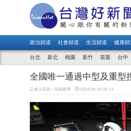
政治頻道
社會頻道
生活頻道
健康頻
台北
新北
桃園
新竹
苗栗
台中
全國唯一通過中型及重型
記者許高祥／高雄報導
2024-05-26 00:14