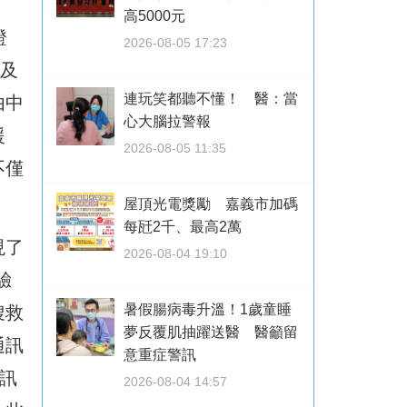
高5000元
證
2026-08-05 17:23
型及
連玩笑都聽不懂！ 醫：當
由中
心大腦拉警報
援
2026-08-05 11:35
不僅
屋頂光電獎勵 嘉義市加碼
每瓩2千、最高2萬
現了
2026-08-04 19:10
驗
暑假腸病毒升溫！1歲童睡
搜救
夢反覆肌抽躍送醫 醫籲留
通訊
意重症警訊
訊
2026-08-04 14:57