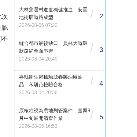
大林蒲遷村進度穩健推進 安置
/
2
此次
地街廓道路成型
2026-08-06 07:20
型認
們不
縫合都市最後缺口 員林大道環
/
3
狀路網全面串聯
2026-08-04 20:49
嘉縣衛生局抽驗源春製油廠油
/
4
品 苯駢芘檢驗合格
2026-08-04 20:36
原核准視為農地列管案件 嘉縣8
/
5
月中旬展開清查作業
2026-08-06 16:53