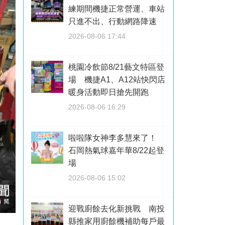
練期間機捷正常營運、車站
只進不出、行動網路降速
2026-08-06 17:44
桃園冷飲節8/21藝文特區登
場 機捷A1、A12站快閃店
暖身活動即日搶先開跑
2026-08-06 16:29
啦啦隊女神李多慧來了！
石岡熱氣球嘉年華8/22起登
場
2026-08-06 15:02
迎戰廚餘去化新挑戰 南投
縣推家用廚餘機補助每戶最