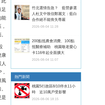
。此
竹北選情告急？ 藍營參選
有足
人杜文中致信鄭麗文：藍白
的能
合作絕不能喪失尊嚴
區，
2026-08-04 11:28
面。
200點抵農會消費、100點
設
抵醫療補助 桃園敬老愛心
卡116年起全面擴大
健康
2026-08-04 11:07
護人
P，
熱門新聞
壞風
桃園5行政區8/10停水11小
倍。
時 近10萬戶受影響
更是
2026-08-06 18:15