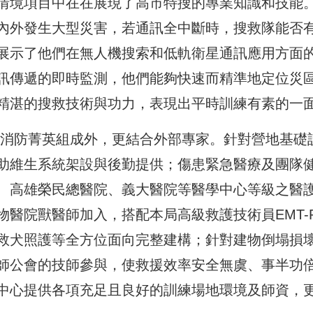
情境項目中在在展現了高市特搜的專業知識和技能
內外發生大型災害，若通訊全中斷時，搜救隊能否
展示了他們在無人機搜索和低軌衛星通訊應用方面
訊傳遞的即時監測，他們能夠快速而精準地定位災
精湛的搜救技術與功力，表現出平時訓練有素的一
內消防菁英組成外，更結合外部專家。針對營地基礎
助維生系統架設與後勤提供；傷患緊急醫療及團隊
、高雄榮民總醫院、義大醫院等醫學中心等級之醫
醫院獸醫師加入，搭配本局高級救護技術員EMT-
救犬照護等全方位面向完整建構；針對建物倒塌損
師公會的技師參與，使救援效率安全無虞、事半功
中心提供各項充足且良好的訓練場地環境及師資，