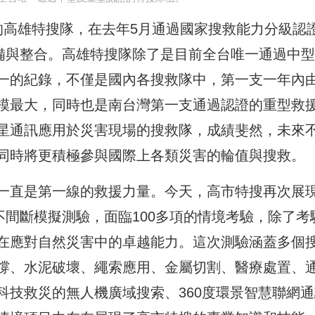
的高雄特搜隊，在去年5月通過國家搜救能力分級認
整備與整合。高雄特搜隊除了是目前全台唯一通過中
一的紀錄，不僅是國內各搜救隊中，第一支一年內
模最大，同時也是南台灣第一支通過認證的重型救
星通訊應用於災害現場的搜救隊，成績斐然，未來
同時將更積極參與國際上各類災害的輪值與搜救。
一直是第一線的救援力量。今天，高市特搜再次展
時不間斷模擬測驗，面臨100多項的情境考驗，除了考
在應對自然災害中的卓越能力。這次測驗涵蓋多個
撐、水泥破壞、繩索應用、金屬切割、醫療處置、
科技救災的無人機廣域搜索、360度環景智慧聯網通