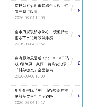
南投縣府規劃重建綜合大樓 打
/
6
造完整行政區
2026-08-04 19:06
南市府展現治水決心 積極精進
/
7
雨水下水道建設與維護
2026-08-04 20:52
白海豚颱風逼近！北市8、9日恐
/
8
飆9級陣風、豪雨 蔣萬安指示
「料敵從寬」全面整備
2026-08-06 16:00
拒用化學除草劑 南投環保局推
/
9
動雜草友善管理示範區
2026-08-04 13:17