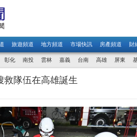
道
旅遊頻道
地方頻道
市場快訊
房產頻道
財
彰化
南投
雲林
嘉義
台南
高雄
屏東
搜救隊伍在高雄誕生