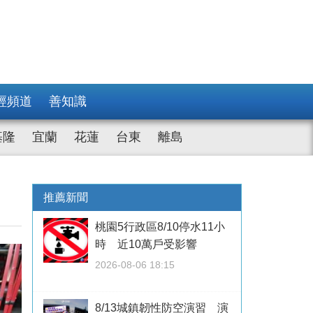
經頻道
善知識
基隆
宜蘭
花蓮
台東
離島
推薦新聞
桃園5行政區8/10停水11小
時 近10萬戶受影響
2026-08-06 18:15
8/13城鎮韌性防空演習 演