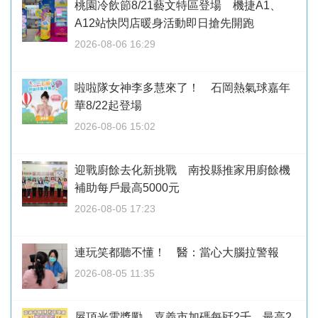
桃園冷飲節8/21藝文特區登場 機捷A1、
A12站快閃店暖身活動即日搶先開跑
2026-08-06 16:29
啦啦隊女神李多慧來了！ 石岡熱氣球嘉年
華8/22起登場
2026-08-06 15:02
迎戰廚餘去化新挑戰 南投縣推家用廚餘機
補助每戶最高5000元
2026-08-05 17:23
連玩笑都聽不懂！ 醫：當心大腦拉警報
2026-08-05 11:35
屋頂光電獎勵 嘉義市加碼每瓩2千、最高2