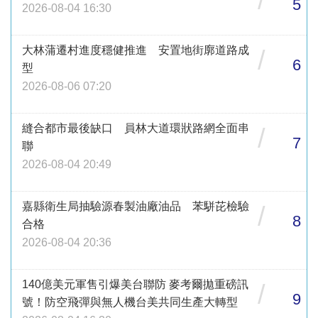
5
2026-08-04 16:30
大林蒲遷村進度穩健推進 安置地街廓道路成
/
6
型
2026-08-06 07:20
縫合都市最後缺口 員林大道環狀路網全面串
/
7
聯
2026-08-04 20:49
嘉縣衛生局抽驗源春製油廠油品 苯駢芘檢驗
/
8
合格
2026-08-04 20:36
140億美元軍售引爆美台聯防 麥考爾拋重磅訊
/
9
號！防空飛彈與無人機台美共同生產大轉型