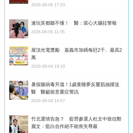
2026-08-05 17:23
連玩笑都聽不懂！ 醫：當心大腦拉警報
2026-08-05 11:35
屋頂光電獎勵 嘉義市加碼每瓩2千、最高2
萬
2026-08-04 19:10
暑假腸病毒升溫！1歲童睡夢反覆肌抽躍送
醫 醫籲留意重症警訊
2026-08-04 14:57
竹北選情告急？ 藍營參選人杜文中致信鄭
麗文：藍白合作絕不能喪失尊嚴