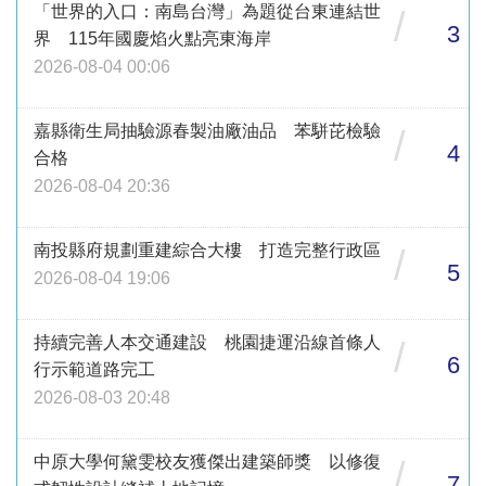
「世界的入口：南島台灣」為題從台東連結世
/
3
界 115年國慶焰火點亮東海岸
2026-08-04 00:06
嘉縣衛生局抽驗源春製油廠油品 苯駢芘檢驗
/
4
合格
2026-08-04 20:36
南投縣府規劃重建綜合大樓 打造完整行政區
/
5
2026-08-04 19:06
持續完善人本交通建設 桃園捷運沿線首條人
/
6
行示範道路完工
2026-08-03 20:48
中原大學何黛雯校友獲傑出建築師獎 以修復
/
7