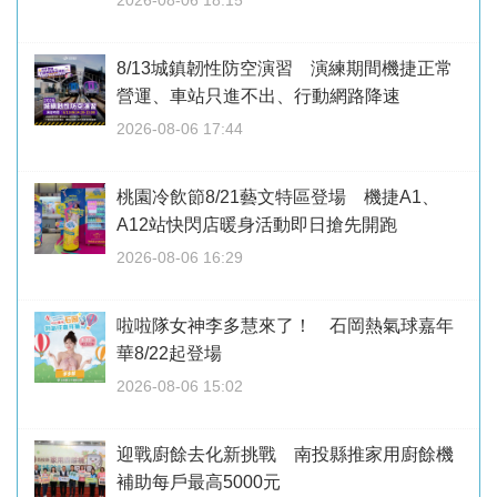
2026-08-06 18:15
8/13城鎮韌性防空演習 演練期間機捷正常
營運、車站只進不出、行動網路降速
2026-08-06 17:44
桃園冷飲節8/21藝文特區登場 機捷A1、
A12站快閃店暖身活動即日搶先開跑
2026-08-06 16:29
啦啦隊女神李多慧來了！ 石岡熱氣球嘉年
華8/22起登場
2026-08-06 15:02
迎戰廚餘去化新挑戰 南投縣推家用廚餘機
補助每戶最高5000元