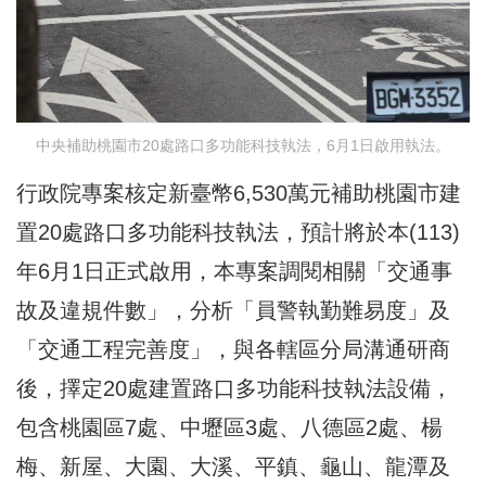
中央補助桃園市20處路口多功能科技執法，6月1日啟用執法。
行政院專案核定新臺幣6,530萬元補助桃園市建
置20處路口多功能科技執法，預計將於本(113)
年6月1日正式啟用，本專案調閱相關「交通事
故及違規件數」，分析「員警執勤難易度」及
「交通工程完善度」，與各轄區分局溝通研商
後，擇定20處建置路口多功能科技執法設備，
包含桃園區7處、中壢區3處、八德區2處、楊
梅、新屋、大園、大溪、平鎮、龜山、龍潭及