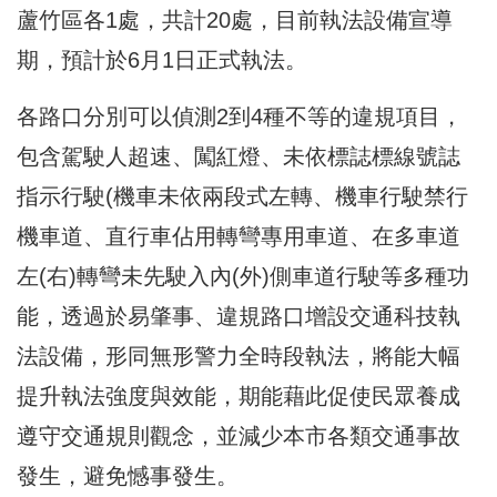
蘆竹區各1處，共計20處，目前執法設備宣導
期，預計於6月1日正式執法。
各路口分別可以偵測2到4種不等的違規項目，
包含駕駛人超速、闖紅燈、未依標誌標線號誌
指示行駛(機車未依兩段式左轉、機車行駛禁行
機車道、直行車佔用轉彎專用車道、在多車道
左(右)轉彎未先駛入內(外)側車道行駛等多種功
能，透過於易肇事、違規路口增設交通科技執
法設備，形同無形警力全時段執法，將能大幅
提升執法強度與效能，期能藉此促使民眾養成
遵守交通規則觀念，並減少本市各類交通事故
發生，避免憾事發生。