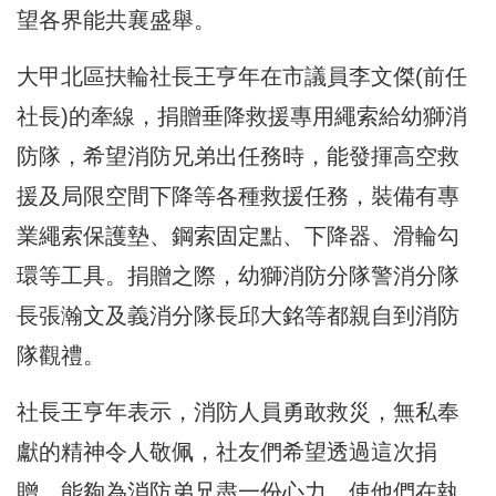
望各界能共襄盛舉。
大甲北區扶輪社長王亨年在市議員李文傑(前任
社長)的牽線，捐贈垂降救援專用繩索給幼獅消
防隊，希望消防兄弟出任務時，能發揮高空救
援及局限空間下降等各種救援任務，裝備有專
業繩索保護墊、鋼索固定點、下降器、滑輪勾
環等工具。捐贈之際，幼獅消防分隊警消分隊
長張瀚文及義消分隊長邱大銘等都親自到消防
隊觀禮。
社長王亨年表示，消防人員勇敢救災，無私奉
獻的精神令人敬佩，社友們希望透過這次捐
贈，能夠為消防弟兄盡一份心力，使他們在執