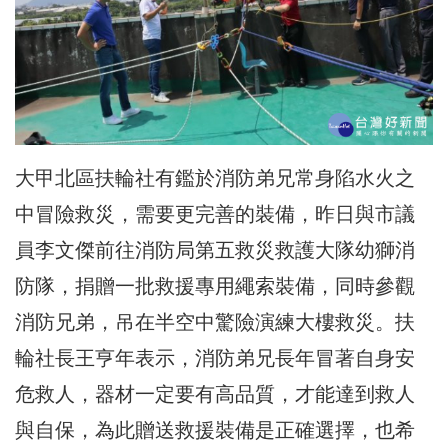
大甲北區扶輪社有鑑於消防弟兄常身陷水火之
中冒險救災，需要更完善的裝備，昨日與市議
員李文傑前往消防局第五救災救護大隊幼獅消
防隊，捐贈一批救援專用繩索裝備，同時參觀
消防兄弟，吊在半空中驚險演練大樓救災。扶
輪社長王亨年表示，消防弟兄長年冒著自身安
危救人，器材一定要有高品質，才能達到救人
與自保，為此贈送救援裝備是正確選擇，也希