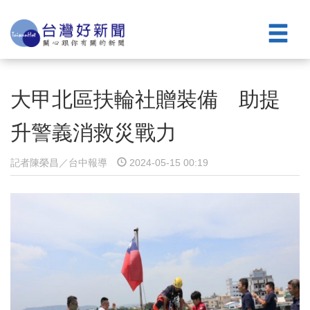
大甲北區扶輪社贈裝備 助提
升警義消救災戰力
記者陳榮昌／台中報導
2024-05-15 00:19