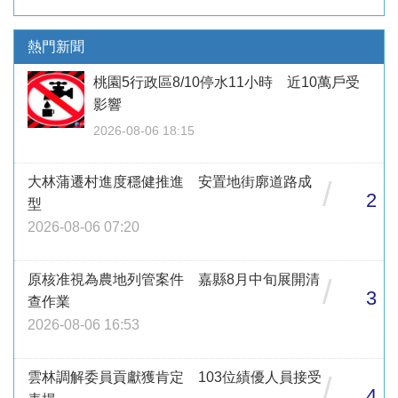
熱門新聞
桃園5行政區8/10停水11小時 近10萬戶受
影響
2026-08-06 18:15
大林蒲遷村進度穩健推進 安置地街廓道路成
/
2
型
2026-08-06 07:20
原核准視為農地列管案件 嘉縣8月中旬展開清
/
3
查作業
2026-08-06 16:53
雲林調解委員貢獻獲肯定 103位績優人員接受
/
4