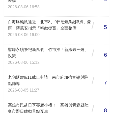
表揚
2026-08-06 16:58
白海豚颱風逼近！北市8、9日恐飆9級陣風、豪
/
5
雨 蔣萬安指示「料敵從寬」全面整備
2026-08-06 16:00
響應永續祭祀新風氣 竹市推「新紙錢三燒」
/
6
政策
2026-08-06 15:12
老宅延壽9/11截止申請 南市府加強宣導與駐
/
7
點輔導
2026-08-05 11:27
高雄市民赴日享專屬小禮！ 高雄與青森縣陸
/
8
奧市即日啟動景點互惠