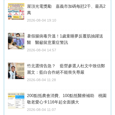
屋頂光電獎勵 嘉義市加碼每瓩2千、最高2
萬
2026-08-04 19:10
暑假腸病毒升溫！1歲童睡夢反覆肌抽躍送
醫 醫籲留意重症警訊
2026-08-04 14:57
竹北選情告急？ 藍營參選人杜文中致信鄭
麗文：藍白合作絕不能喪失尊嚴
2026-08-04 11:28
200點抵農會消費、100點抵醫療補助 桃園
敬老愛心卡116年起全面擴大
2026-08-04 11:07