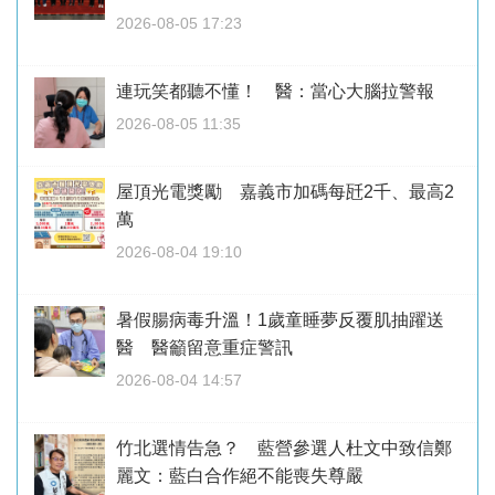
2026-08-05 17:23
連玩笑都聽不懂！ 醫：當心大腦拉警報
2026-08-05 11:35
屋頂光電獎勵 嘉義市加碼每瓩2千、最高2
萬
2026-08-04 19:10
暑假腸病毒升溫！1歲童睡夢反覆肌抽躍送
醫 醫籲留意重症警訊
2026-08-04 14:57
竹北選情告急？ 藍營參選人杜文中致信鄭
麗文：藍白合作絕不能喪失尊嚴