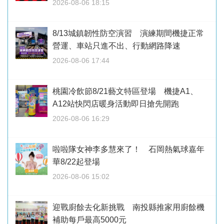
2026-08-06 18:15
8/13城鎮韌性防空演習 演練期間機捷正常
營運、車站只進不出、行動網路降速
2026-08-06 17:44
桃園冷飲節8/21藝文特區登場 機捷A1、
A12站快閃店暖身活動即日搶先開跑
2026-08-06 16:29
啦啦隊女神李多慧來了！ 石岡熱氣球嘉年
華8/22起登場
2026-08-06 15:02
迎戰廚餘去化新挑戰 南投縣推家用廚餘機
補助每戶最高5000元