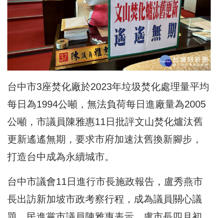
台中市3座焚化廠於2023年垃圾焚化處理量平均
每日為1994公噸，無法負荷每日進廠量為2005
公噸，市議員陳雅惠11日批評文山焚化爐汰舊
更新遙遙無期，要求市府加速汰舊換新腳步，
打造台中成為永續城市。
台中市議會11日進行市長施政報告，盧秀燕市
長出訪新加坡市政考察行程，成為議員關心議
題。民進黨市議員陳雅惠表示，盧市長四月初