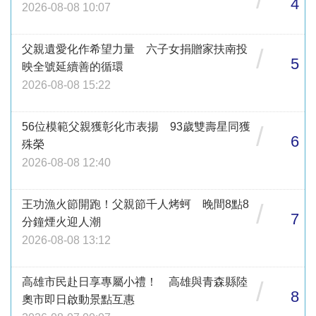
4
2026-08-08 10:07
父親遺愛化作希望力量 六子女捐贈家扶南投
/
5
映全號延續善的循環
2026-08-08 15:22
56位模範父親獲彰化市表揚 93歲雙壽星同獲
/
6
殊榮
2026-08-08 12:40
王功漁火節開跑！父親節千人烤蚵 晚間8點8
/
7
分鐘煙火迎人潮
2026-08-08 13:12
高雄市民赴日享專屬小禮！ 高雄與青森縣陸
/
8
奧市即日啟動景點互惠