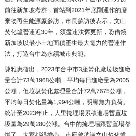
前往新加坡考察，首站到2021年底剛運作的廢
棄物再生能源廠參訪，市長參訪後表示，文山
焚化爐營運近30年，須盡速汰舊更新，盼借鏡
新加坡以最小土地面積產生最大電力的營運作
法，打造台中為永續城市典範。
陳雅惠指出，2023年台中市3座焚化廠垃圾進廠
量合計73萬1968公噸，平均每日進廠量為2005
公噸，但垃圾焚化處理量合計72萬7675公噸，
平均每日焚化量為1,994公噸，明顯無力負荷。
統計至2023年止，大里掩埋場累積進場暫置垃
圾量為29萬280公噸。台中的掩埋場跟暫置場都
爆了，大家都很擔心，市府曾承諾文山焚化爐