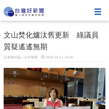
文山焚化爐汰舊更新 綠議員
質疑遙遙無期
記者孫詩蘋／台中報導
2024-04-11 14:35