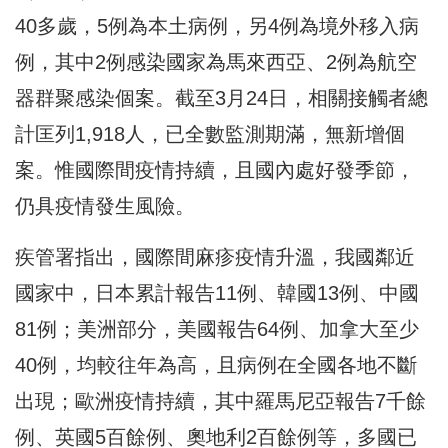
40多歲，5例為本土病例，另4例為境外移入病
例，其中2例感染國家為馬來西亞、2例為航空
器群聚感染個案。截至3月24日，相關接觸者總
計匡列1,918人，已全數監測期滿，無新增個
案。惟國際間疫情持續，且國內處好發季節，
仍具疫情發生風險。
疾管署指出，國際間麻疹疫情升溫，我國鄰近
國家中，日本累計報告11例、韓國13例、中國
81例；美洲部分，美國報告64例、加拿大至少
40例，均較往年為高，且病例在全國各地不斷
出現；歐洲疫情持續，其中羅馬尼亞報告7千餘
例、英國5百餘例、奧地利2百餘例等，多國已