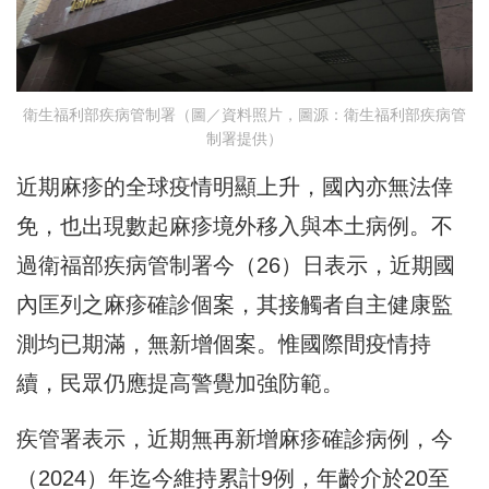
衛生福利部疾病管制署（圖／資料照片，圖源：衛生福利部疾病管
制署提供）
近期麻疹的全球疫情明顯上升，國內亦無法倖
免，也出現數起麻疹境外移入與本土病例。不
過衛福部疾病管制署今（26）日表示，近期國
內匡列之麻疹確診個案，其接觸者自主健康監
測均已期滿，無新增個案。惟國際間疫情持
續，民眾仍應提高警覺加強防範。
疾管署表示，近期無再新增麻疹確診病例，今
（2024）年迄今維持累計9例，年齡介於20至