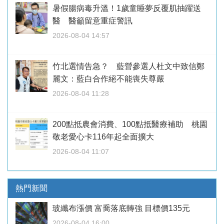
暑假腸病毒升溫！1歲童睡夢反覆肌抽躍送
醫 醫籲留意重症警訊
2026-08-04 14:57
竹北選情告急？ 藍營參選人杜文中致信鄭
麗文：藍白合作絕不能喪失尊嚴
2026-08-04 11:28
200點抵農會消費、100點抵醫療補助 桃園
敬老愛心卡116年起全面擴大
2026-08-04 11:07
熱門新聞
玻纖布漲價 富喬落底轉強 目標價135元
2026-08-04 16:00