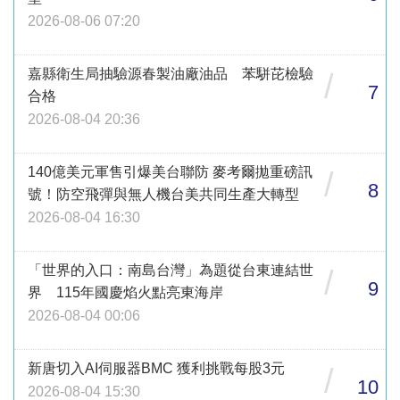
2026-08-06 07:20
嘉縣衛生局抽驗源春製油廠油品 苯駢芘檢驗
/
7
合格
2026-08-04 20:36
140億美元軍售引爆美台聯防 麥考爾拋重磅訊
/
8
號！防空飛彈與無人機台美共同生產大轉型
2026-08-04 16:30
「世界的入口：南島台灣」為題從台東連結世
/
9
界 115年國慶焰火點亮東海岸
2026-08-04 00:06
新唐切入AI伺服器BMC 獲利挑戰每股3元
/
10
2026-08-04 15:30