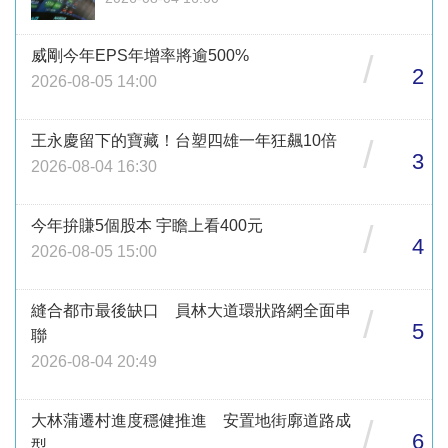
威剛今年EPS年增率將逾500%
/
2
2026-08-05 14:00
王永慶留下的寶藏！台塑四雄一年狂飆10倍
/
3
2026-08-04 16:30
今年拚賺5個股本 宇瞻上看400元
/
4
2026-08-05 15:00
縫合都市最後缺口 員林大道環狀路網全面串
/
5
聯
2026-08-04 20:49
大林蒲遷村進度穩健推進 安置地街廓道路成
/
6
型