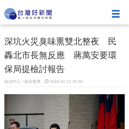
深坑火災臭味熏雙北整夜 民
轟北市長無反應 蔣萬安要環
保局提檢討報告
政治中心／綜合報導
2024-02-21 20:30