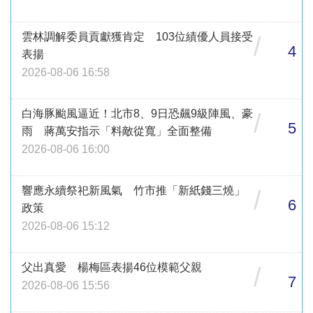
雲林調解委員貢獻獲肯定 103位績優人員接受
/
4
表揚
2026-08-06 16:58
白海豚颱風逼近！北市8、9日恐飆9級陣風、豪
/
5
雨 蔣萬安指示「料敵從寬」全面整備
2026-08-06 16:00
響應永續祭祀新風氣 竹市推「新紙錢三燒」
/
6
政策
2026-08-06 15:12
父出真愛 楊梅區表揚46位模範父親
/
7
2026-08-06 15:56