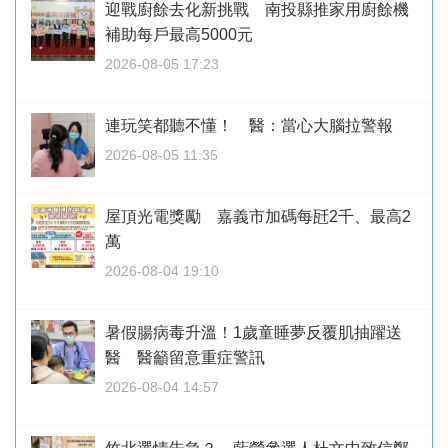
迎戰廚餘去化新挑戰 南投縣推家用廚餘機
補助每戶最高5000元
2026-08-05 17:23
連玩笑都聽不懂！ 醫：當心大腦拉警報
2026-08-05 11:35
屋頂光電獎勵 嘉義市加碼每瓩2千、最高2
萬
2026-08-04 19:10
暑假腸病毒升溫！1歲童睡夢反覆肌抽躍送
醫 醫籲留意重症警訊
2026-08-04 14:57