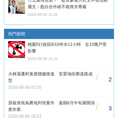
竹北選情告急？ 藍營參選人杜文中致信鄭
麗文：藍白合作絕不能喪失尊嚴
2026-08-04 11:28
熱門新聞
桃園5行政區8/10停水11小時 近10萬戶受
影響
2026-08-06 18:15
大林蒲遷村進度穩健推進 安置地街廓道路成
/
2
型
2026-08-06 07:20
原核准視為農地列管案件 嘉縣8月中旬展開清
/
3
查作業
2026-08-06 16:53