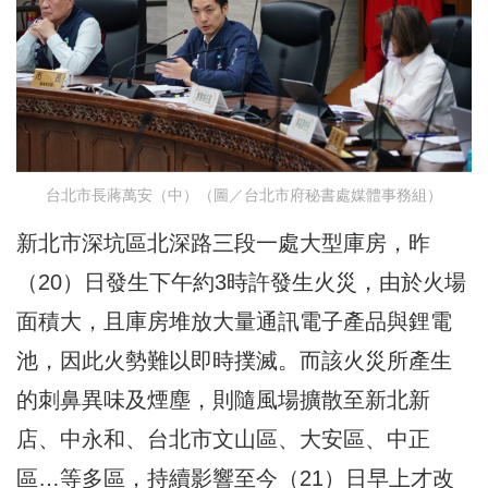
台北市長蔣萬安（中）（圖／台北市府秘書處媒體事務組）
新北市深坑區北深路三段一處大型庫房，昨
（20）日發生下午約3時許發生火災，由於火場
面積大，且庫房堆放大量通訊電子產品與鋰電
池，因此火勢難以即時撲滅。而該火災所產生
的刺鼻異味及煙塵，則隨風場擴散至新北新
店、中永和、台北市文山區、大安區、中正
區…等多區，持續影響至今（21）日早上才改