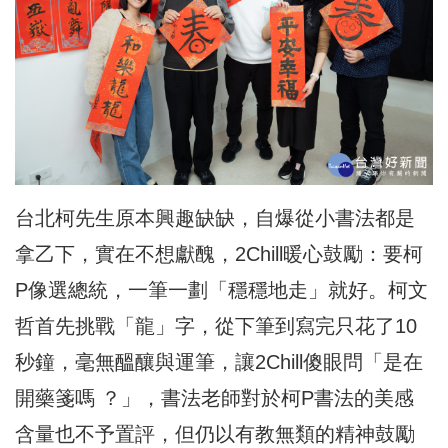
台北柯先生原本興趣缺缺，自爆從小書法都是
拿乙下，實在不想獻醜，2Chill暖心鼓勵：要柯
P像選總統，一筆一劃「穩穩地走」就好。柯文
哲首先挑戰「龍」字，從下筆到寫完只花了10
秒鐘，毫無醞釀與運筆，讓2Chill傻眼問「是在
開藥箋嗎 ？」，書法老師對於柯P書法的美感
含量也不予置評，但仍以有教無類的精神鼓勵