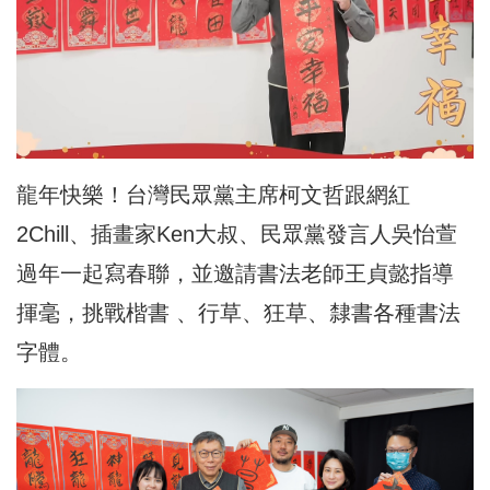
龍年快樂！台灣民眾黨主席柯文哲跟網紅
2Chill、插畫家Ken大叔、民眾黨發言人吳怡萱
過年一起寫春聯，並邀請書法老師王貞懿指導
揮毫，挑戰楷書 、行草、狂草、隸書各種書法
字體。