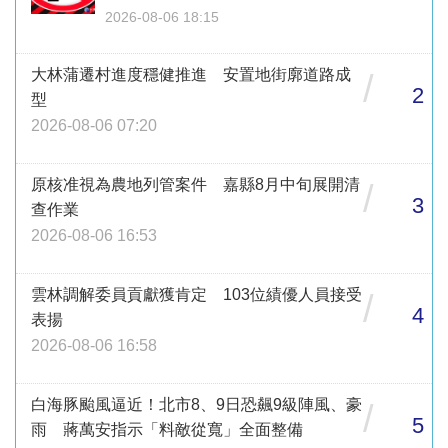
2026-08-06 18:15
大林蒲遷村進度穩健推進 安置地街廓道路成
/
2
型
2026-08-06 07:20
原核准視為農地列管案件 嘉縣8月中旬展開清
/
3
查作業
2026-08-06 16:53
雲林調解委員貢獻獲肯定 103位績優人員接受
/
4
表揚
2026-08-06 16:58
白海豚颱風逼近！北市8、9日恐飆9級陣風、豪
/
5
雨 蔣萬安指示「料敵從寬」全面整備