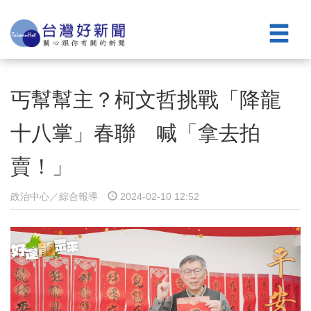
丐幫幫主？柯文哲挑戰「降龍
十八掌」春聯 喊「拿去拍
賣！」
政治中心／綜合報導
2024-02-10 12:52