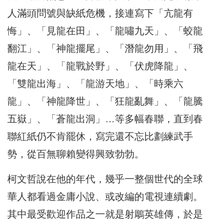
人滿頭問號與缺紙危機，接連寫下「亢龍有
悔」、「見龍在田」、「龍嘯九天」、「蛟龍
翻江」、「神龍擺尾」、「潛龍勿用」、「飛
龍在天」、「龍戰於野」、「伏虎降龍」、
「雙龍出海」、「龍游天地」、「時乘六
龍」、「神龍降世」、「狂龍亂舞」、「龍騰
五嶽」、「蒼龍出洞」…等多幅春聯，直到春
聯紅紙仍不肯罷休，寫完還不忘比劃練武手
勢，從百無聊賴變得興致勃勃。
柯文哲說在他的年代，幾乎一整個世代的全球
華人都看過金庸小說、或改編的電視連續劇。
其中最受歡迎作品之一就是射鵰英雄傳，於是