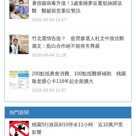
暑假腸病毒升溫！1歲童睡夢反覆肌抽躍送
醫 醫籲留意重症警訊
2026-08-04 14:57
竹北選情告急？ 藍營參選人杜文中致信鄭
麗文：藍白合作絕不能喪失尊嚴
2026-08-04 11:28
200點抵農會消費、100點抵醫療補助 桃園
敬老愛心卡116年起全面擴大
2026-08-04 11:07
熱門新聞
桃園5行政區8/10停水11小時 近10萬戶受
影響