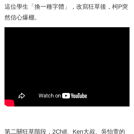
這位學生「換一種字體」，改寫狂草後，柯P突
然信心爆棚。
第二關狂草階段，2Chill、Ken大叔、吳怡萱的