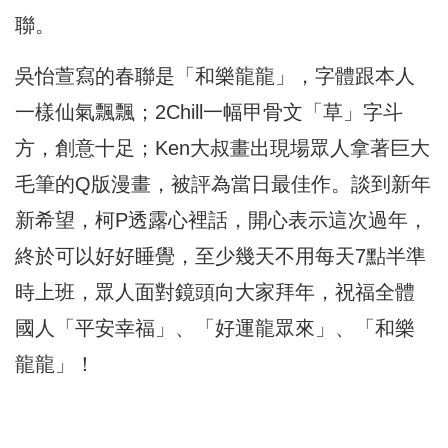
聯。
吳怡萱寫的春聯是「和樂龍龍」，字體跟本人
一樣仙氣飄飄；2Chill一幅甲骨文「草」字斗
方，創意十足；Ken大叔畫出現場眾人拿著巨大
毛筆的Q版漫畫，被評為當日最佳作。談到新年
新希望，柯P透露心裡話，開心表示這次過年，
終於可以好好睡覺，至少幾天不用每天7點半準
時上班，眾人面對鏡頭向大家拜年，祝福全體
國人「平安幸福」、「好運龍眾來」、「和樂
龍龍」！