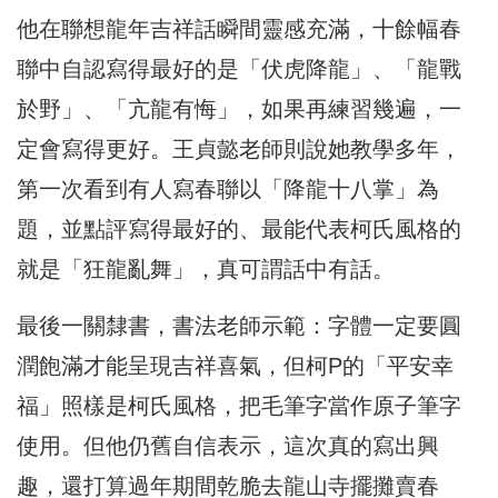
他在聯想龍年吉祥話瞬間靈感充滿，十餘幅春
聯中自認寫得最好的是「伏虎降龍」、「龍戰
於野」、「亢龍有悔」，如果再練習幾遍，一
定會寫得更好。王貞懿老師則說她教學多年，
第一次看到有人寫春聯以「降龍十八掌」為
題，並點評寫得最好的、最能代表柯氏風格的
就是「狂龍亂舞」，真可謂話中有話。
最後一關隸書，書法老師示範：字體一定要圓
潤飽滿才能呈現吉祥喜氣，但柯P的「平安幸
福」照樣是柯氏風格，把毛筆字當作原子筆字
使用。但他仍舊自信表示，這次真的寫出興
趣，還打算過年期間乾脆去龍山寺擺攤賣春