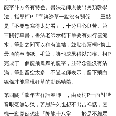
龍字斗方各有特色。書法老師則使出另類教學
法，指導柯P「字跡潦草一點沒有關係」，重點
是「不要想寫得太好看」，十分用心良苦。第
三關行草書，書法老師示範下筆要有如行雲流
水，筆劃之間可以稍有連結，並貼心幫柯P換上
最頂的春聯紙、毛筆，讓他成果得以加權。柯P
完成了一個龍飛鳳舞的龍字，並碎念墨沒有沾
滿，筆劃留空太多，不過老師表示，留下飛白
線條才能呈現狂草的動感精髓。
第四關「龍年吉祥話春聯」，由於柯P一向對諧
音哏毫無涉獵，苦思許久也想不出吉祥話，靈
機一動竟然想出「降龍十八掌」，於是不顧眾