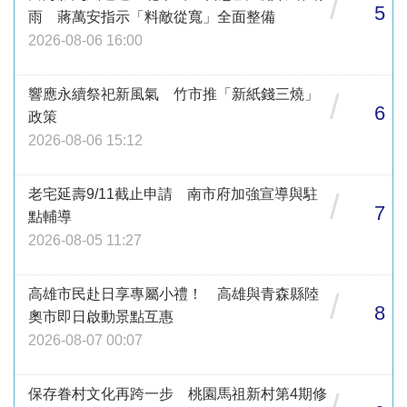
/
5
雨 蔣萬安指示「料敵從寬」全面整備
2026-08-06 16:00
響應永續祭祀新風氣 竹市推「新紙錢三燒」
/
6
政策
2026-08-06 15:12
老宅延壽9/11截止申請 南市府加強宣導與駐
/
7
點輔導
2026-08-05 11:27
高雄市民赴日享專屬小禮！ 高雄與青森縣陸
/
8
奧市即日啟動景點互惠
2026-08-07 00:07
保存眷村文化再跨一步 桃園馬祖新村第4期修