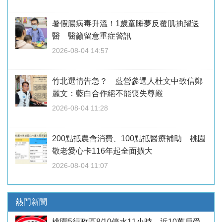
暑假腸病毒升溫！1歲童睡夢反覆肌抽躍送
醫 醫籲留意重症警訊
2026-08-04 14:57
竹北選情告急？ 藍營參選人杜文中致信鄭
麗文：藍白合作絕不能喪失尊嚴
2026-08-04 11:28
200點抵農會消費、100點抵醫療補助 桃園
敬老愛心卡116年起全面擴大
2026-08-04 11:07
熱門新聞
桃園5行政區8/10停水11小時 近10萬戶受