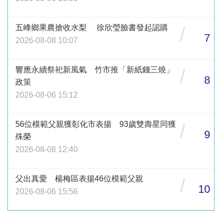
五峰鄉果農搶收水梨 徐欣瑩臉書發起認購
/
7
2026-08-08 10:07
響應永續祭祀新風氣 竹市推「新紙錢三燒」
/
8
政策
2026-08-06 15:12
56位模範父親獲彰化市表揚 93歲雙壽星同獲
/
9
殊榮
2026-08-08 12:40
父出真愛 楊梅區表揚46位模範父親
/
10
2026-08-06 15:56