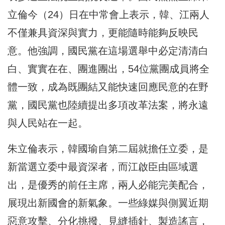
立倫今（24）日在中常會上表示，韓、江兩人
不僅兼具資深與實力，更能隨時能夠反映民
意。他強調，國民黨在這場選舉中必定清清白
白、實實在在、團進團出，54位黨團成員將全
體一致，成為既團結又能快速回應民意的在野
黨，國民黨也陸續提出多項改革法案，將永遠
與人民站在一起。
朱立倫表示，韓國瑜自第二屆就擔任立委，是
新當選立委中最資深者，而江啟臣由區域選
出，是優秀的前任主席，兩人必能完美配合，
展現出新國會的新氣象。一些綠媒與側翼近期
惡意攻擊、分化挑撥、見縫插針、製造謠言，