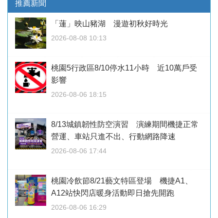
推薦新聞
「蓮」映山豬湖 漫遊初秋好時光
2026-08-08 10:13
桃園5行政區8/10停水11小時 近10萬戶受
影響
2026-08-06 18:15
8/13城鎮韌性防空演習 演練期間機捷正常
營運、車站只進不出、行動網路降速
2026-08-06 17:44
桃園冷飲節8/21藝文特區登場 機捷A1、
A12站快閃店暖身活動即日搶先開跑
2026-08-06 16:29