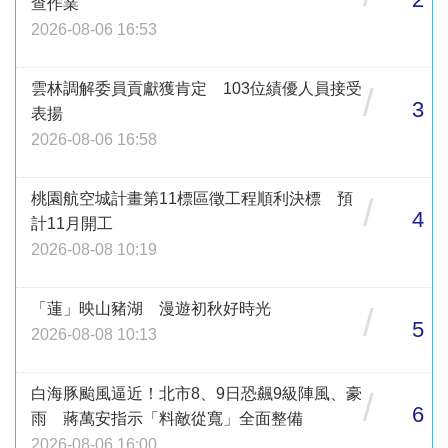
查作業
2026-08-06 16:53
雲林調解委員貢獻獲肯定 103位績優人員接受
/
3
表揚
2026-08-06 16:58
桃園航空城計畫第11標區徵工程順利決標 預
/
4
計11月開工
2026-08-08 10:19
「蓮」映山豬湖 漫遊初秋好時光
/
5
2026-08-08 10:13
白海豚颱風逼近！北市8、9日恐飆9級陣風、豪
/
6
雨 蔣萬安指示「料敵從寬」全面整備
2026-08-06 16:00