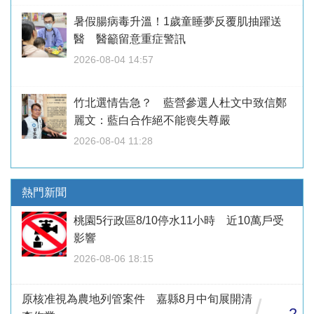
暑假腸病毒升溫！1歲童睡夢反覆肌抽躍送
醫 醫籲留意重症警訊
2026-08-04 14:57
竹北選情告急？ 藍營參選人杜文中致信鄭
麗文：藍白合作絕不能喪失尊嚴
2026-08-04 11:28
熱門新聞
桃園5行政區8/10停水11小時 近10萬戶受
影響
2026-08-06 18:15
原核准視為農地列管案件 嘉縣8月中旬展開清
/
2