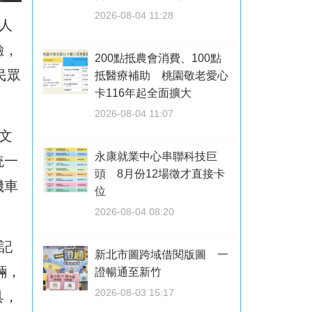
2026-08-04 11:28
人
驗，
200點抵農會消費、100點
民眾
抵醫療補助 桃園敬老愛心
卡116年起全面擴大
2026-08-04 11:07
文
永康就業中心串聯科技巨
統一
頭 8月份12場徵才直接卡
機車
位
2026-08-04 08:20
記
新北市圖跨域借閱版圖 一
輛，
證暢通至新竹
2026-08-03 15:17
具，