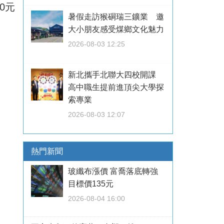
0元
暑假走訪猴硐瑞三鑛業 邀
大小朋友感受煤鄉文化魅力
2026-08-03 12:25
新北攜手北聯大四校開課
高中職生提前進頂尖大學探
索專業
2026-08-03 12:07
熱門新聞
玻纖布漲價 富喬落底轉強
目標價135元
2026-08-04 16:00