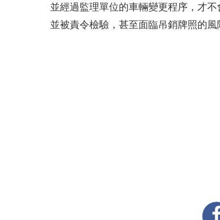
並經過監理單位的車輛變更程序，才不會
並被責令檢驗，甚至面臨吊銷牌照的風