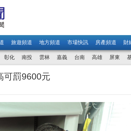
道
旅遊頻道
地方頻道
市場快訊
房產頻道
財
彰化
南投
雲林
嘉義
台南
高雄
屏東
可罰9600元