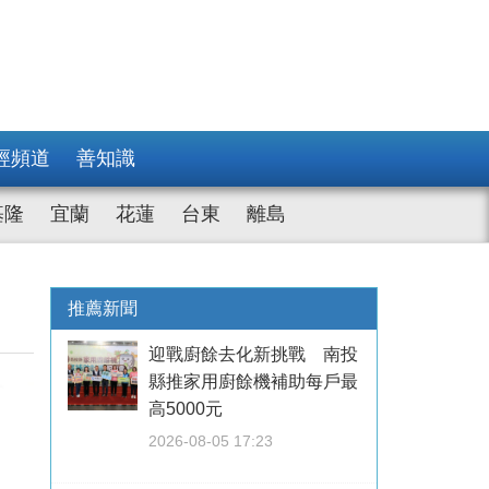
經頻道
善知識
基隆
宜蘭
花蓮
台東
離島
推薦新聞
迎戰廚餘去化新挑戰 南投
縣推家用廚餘機補助每戶最
高5000元
2026-08-05 17:23