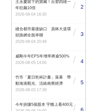
王永慶留下的寶藏！台塑四雄一
/
2
年狂飆10倍
2026-08-04 16:30
縫合都市最後缺口 員林大道環
/
3
狀路網全面串聯
2026-08-04 20:49
威剛今年EPS年增率將逾500%
/
4
2026-08-05 14:00
竹市「夏日乾杯計畫」落幕 帶
/
5
動海港觀光、活絡南寮經濟
2026-08-03 17:39
今年拚賺5個股本 宇瞻上看400元
/
6
2026-08-05 15:00