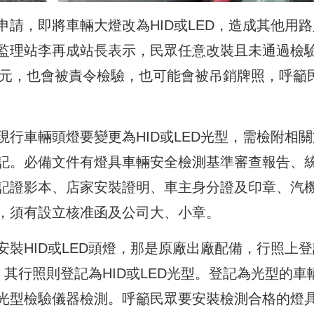
請，即將車輛大燈改為HID或LED，造成其他用路
監理站李再成站長表示，民眾任意改裝且未通過檢
0元，也會被責令檢驗，也可能會被吊銷牌照，呼籲
行車輛頭燈要變更為HID或LED光型，需檢附相關
記。必備文件有燈具車輛安全檢測基準審查報告、
記證影本、店家安裝證明、車主身分證及印章、汽
，須有設立核准函及公司大、小章。
裝HID或LED頭燈，那是原廠出廠配備，行照上登
，其行照則登記為HID或LED光型。登記為光型的車
光型檢驗儀器檢測。呼籲民眾要安裝檢測合格的燈