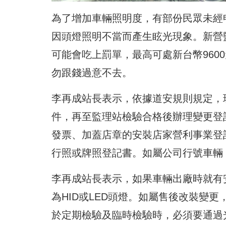
為了增加車輛照明度，有部份民眾未經申
因頭燈照明不當而產生眩光現象。新營
可能會吃上罰單，最高可處新台幣960
勿跟錢過意不去。
李再成站長表示，依據道安規則規定，現
件，再至監理站檢驗合格後辦理變更登
發票、加蓋店章的安裝店家營利事業登
行照或牌照登記書。如屬公司行號車輛
李再成站長表示，如果車輛出廠時就有安
為HID或LED頭燈。如屬售後改裝變更
於定期檢驗及臨時檢驗時，必須要通過