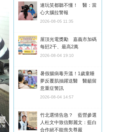
連玩笑都聽不懂！ 醫：當
心大腦拉警報
2026-08-05 11:35
屋頂光電獎勵 嘉義市加碼
每瓩2千、最高2萬
2026-08-04 19:10
暑假腸病毒升溫！1歲童睡
夢反覆肌抽躍送醫 醫籲留
意重症警訊
2026-08-04 14:57
竹北選情告急？ 藍營參選
人杜文中致信鄭麗文：藍白
合作絕不能喪失尊嚴