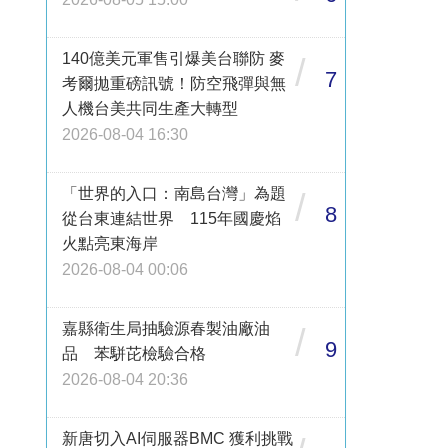
140億美元軍售引爆美台聯防 麥
/
7
考爾拋重磅訊號！防空飛彈與無
人機台美共同生產大轉型
2026-08-04 16:30
「世界的入口：南島台灣」為題
/
8
從台東連結世界 115年國慶焰
火點亮東海岸
2026-08-04 00:06
嘉縣衛生局抽驗源春製油廠油
/
9
品 苯駢芘檢驗合格
2026-08-04 20:36
新唐切入AI伺服器BMC 獲利挑戰