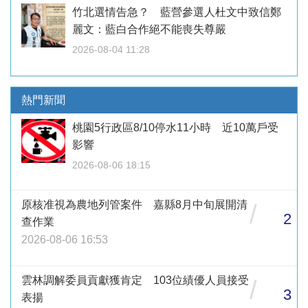
竹北選情告急？ 藍營參選人杜文中致信鄭
麗文：藍白合作絕不能喪失尊嚴
2026-08-04 11:28
熱門新聞
桃園5行政區8/10停水11小時 近10萬戶受
影響
2026-08-06 18:15
原核准視為農地列管案件 嘉縣8月中旬展開清
/
2
查作業
2026-08-06 16:53
雲林調解委員貢獻獲肯定 103位績優人員接受
/
3
表揚