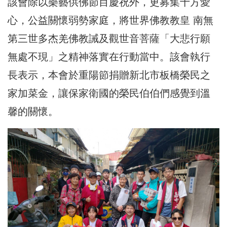
該會除以樂藝供佛節目慶祝外，更募集十方愛
心，公益關懷弱勢家庭，將世界佛教教皇 南無
第三世多杰羌佛教誡及觀世音菩薩「大悲行願
無處不現」之精神落實在行動當中。該會執行
長表示，本會於重陽節捐贈新北市板橋榮民之
家加菜金，讓保家衛國的榮民伯伯們感覺到溫
馨的關懷。