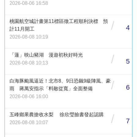
2026-08-06 16:58
桃園航空城計畫第11標區徵工程順利決標 預
/
4
計11月開工
2026-08-08 10:19
「蓮」映山豬湖 漫遊初秋好時光
/
5
2026-08-08 10:13
白海豚颱風逼近！北市8、9日恐飆9級陣風、豪
/
6
雨 蔣萬安指示「料敵從寬」全面整備
2026-08-06 16:00
五峰鄉果農搶收水梨 徐欣瑩臉書發起認購
/
7
2026-08-08 10:07