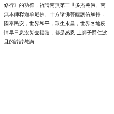
修行》的功德，祈請南無第三世多杰羌佛、南
無本師釋迦牟尼佛、十方諸佛菩薩護佑加持，
國泰民安，世界和平，眾生永昌，世界各地疫
情早日息沒災去福臨，都是感恩 上師子爵仁波
且的諄諄教誨。