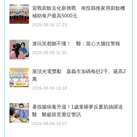
迎戰廚餘去化新挑戰 南投縣推家用廚餘機
補助每戶最高5000元
2026-08-05 17:23
連玩笑都聽不懂！ 醫：當心大腦拉警報
2026-08-05 11:35
屋頂光電獎勵 嘉義市加碼每瓩2千、最高2
萬
2026-08-04 19:10
暑假腸病毒升溫！1歲童睡夢反覆肌抽躍送
醫 醫籲留意重症警訊
2026-08-04 14:57