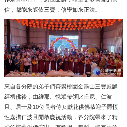
信，都能來皈依三寶，修學如來正法。
來自各分院的弟子們齊聚桃園金龜山三寶殿誦
經禮佛後，由維那、悅眾帶領比丘尼、仁波
且、居士及10位長者侍女獻花供佛恭迎子爵恆
性嘉措仁波且開啟慶祝活動，各分院帶來了精