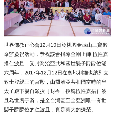
世界佛教正心會
12月10日於桃園金龜山三寶殿
舉辦慶祝活動，恭祝該會指導金剛上師 恆性嘉
措仁波且，受封喬治亞共和國世襲子爵爵位滿
六周年，2017年12月12日在奧地利維也納列支
敦士登親王的宮殿，由喬治亞共和國當時的皇
太子殿下親自頒授冊封令，授稱恆性嘉措仁波
且為世襲子爵，是全台灣甚至全亞洲唯一有世
襲子爵爵位的仁波且，真是莫大的殊榮。