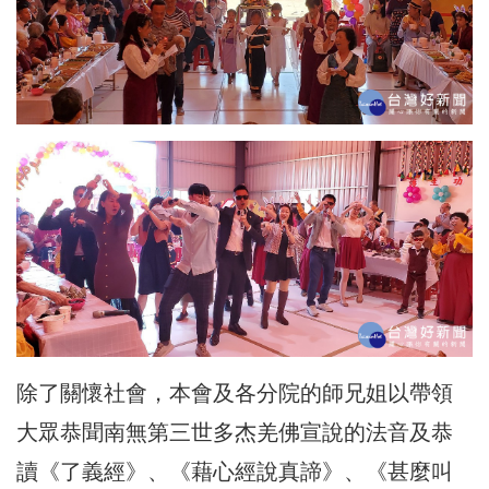
除了關懷社會，本會及各分院的師兄姐以帶領
大眾恭聞南無第三世多杰羌佛宣說的法音及恭
讀《了義經》、《藉心經說真諦》、《甚麼叫