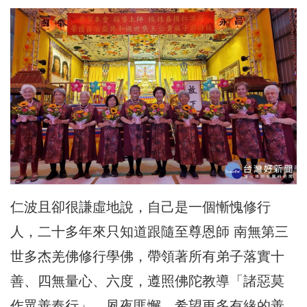
仁波且卻很謙虛地說，自己是一個慚愧修行
人，二十多年來只知道跟隨至尊恩師 南無第三
世多杰羌佛修行學佛，帶領著所有弟子落實十
善、四無量心、六度，遵照佛陀教導「諸惡莫
作眾善奉行」，夙夜匪懈，希望更多有緣的善