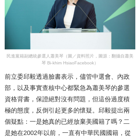
民進黨籍副總統參選人蕭美琴（圖／資料照片，圖源：翻攝自蕭美
琴 Bi-khim HsiaoFacebook）
前立委邱毅透過臉書表示，儘管中選會、內政
部，以及事實查核中心都緊急為蕭美琴的參選
資格背書，保證絕對沒有問題，但這份過度積
極的態度，反倒引起更多的懷疑。邱毅提出兩
個疑點：一是她真的已經放棄美國籍了嗎？二
是她在2002年以前，一直有中華民國國籍，從