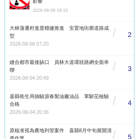
影響
2026-08-06 18:15
大林蒲遷村進度穩健推進 安置地街廓道路成
/
2
型
2026-08-06 07:20
縫合都市最後缺口 員林大道環狀路網全面串
/
3
聯
2026-08-04 20:49
嘉縣衛生局抽驗源春製油廠油品 苯駢芘檢驗
/
4
合格
2026-08-04 20:36
原核准視為農地列管案件 嘉縣8月中旬展開清
/
5
查作業