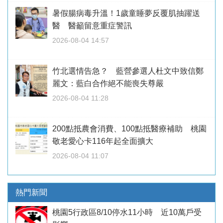
暑假腸病毒升溫！1歲童睡夢反覆肌抽躍送
醫 醫籲留意重症警訊
2026-08-04 14:57
竹北選情告急？ 藍營參選人杜文中致信鄭
麗文：藍白合作絕不能喪失尊嚴
2026-08-04 11:28
200點抵農會消費、100點抵醫療補助 桃園
敬老愛心卡116年起全面擴大
2026-08-04 11:07
熱門新聞
桃園5行政區8/10停水11小時 近10萬戶受