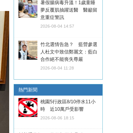
暑假腸病毒升溫！1歲童睡
夢反覆肌抽躍送醫 醫籲留
意重症警訊
2026-08-04 14:57
竹北選情告急？ 藍營參選
人杜文中致信鄭麗文：藍白
合作絕不能喪失尊嚴
2026-08-04 11:28
熱門新聞
桃園5行政區8/10停水11小
時 近10萬戶受影響
2026-08-06 18:15