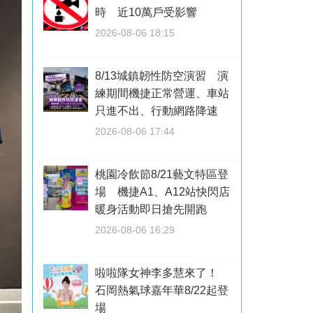
時 近10萬戶受影響
2026-08-06 18:15
8/13城鎮韌性防空演習 演
練期間機捷正常營運、車站
只進不出、行動網路降速
2026-08-06 17:44
桃園冷飲節8/21藝文特區登
場 機捷A1、A12站快閃店
暖身活動即日搶先開跑
2026-08-06 16:29
啦啦隊女神李多慧來了！
石岡熱氣球嘉年華8/22起登
場