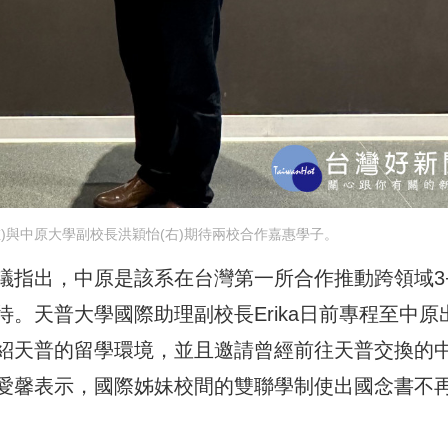
(左)與中原大學副校長洪穎怡(右)期待兩校合作嘉惠學子。
議指出，中原是該系在台灣第一所合作推動跨領域3
。天普大學國際助理副校長Erika日前專程至中原
紹天普的留學環境，並且邀請曾經前往天普交換的
愛馨表示，國際姊妹校間的雙聯學制使出國念書不