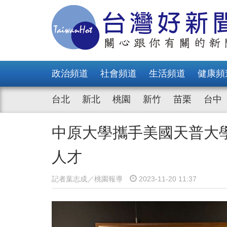
政治頻道
社會頻道
生活頻道
健康頻
台北
新北
桃園
新竹
苗栗
台中
中原大學攜手美國天普大
人才
記者葉志成／桃園報導
2023-11-20 11:37