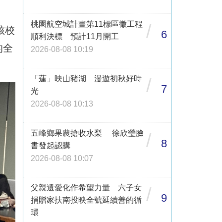
、
桃園航空城計畫第11標區徵工程
/
該校
6
順利決標 預計11月開工
的全
2026-08-08 10:19
「蓮」映山豬湖 漫遊初秋好時
/
7
光
2026-08-08 10:13
五峰鄉果農搶收水梨 徐欣瑩臉
/
8
書發起認購
2026-08-08 10:07
父親遺愛化作希望力量 六子女
/
9
捐贈家扶南投映全號延續善的循
環