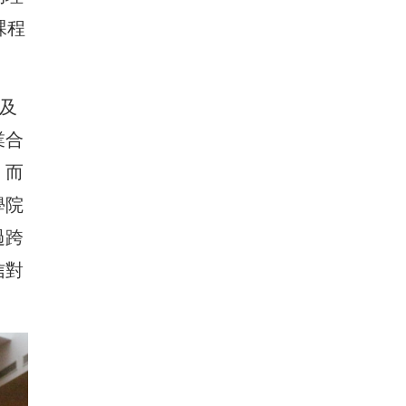
課程
及
業合
，而
學院
過跨
信對