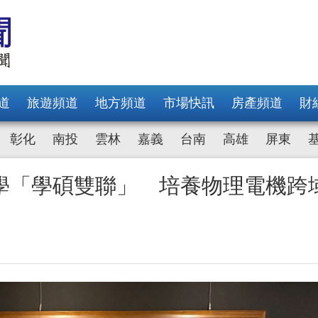
道
旅遊頻道
地方頻道
市場快訊
房產頻道
財
彰化
南投
雲林
嘉義
台南
高雄
屏東
學「學碩雙聯」 培養物理電機跨