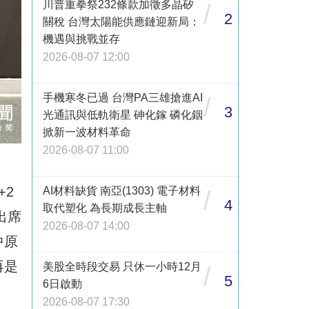
川普重拳祭232條款加徵多晶矽
/
2
關稅 台灣太陽能供應鏈迎新局：
機遇與挑戰並存
2026-08-07 12:00
手機寒冬已過 台灣PA三雄搶進AI
/
3
光通訊與低軌衛星 砷化鎵 磷化銦
掀新一波材料革命
2026-08-07 11:00
+2
AI材料缺貨 南亞(1303) 電子材料
/
4
取代塑化 為長期成長主軸
出席
2026-08-07 14:00
中原
再是
美股全時段交易 只休一小時12月
/
5
6日啟動
2026-08-07 17:30