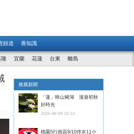
經頻道
善知識
基隆
宜蘭
花蓮
台東
離島
域
推薦新聞
「蓮」映山豬湖 漫遊初秋
好時光
2026-08-08 10:13
桃園5行政區8/10停水11小