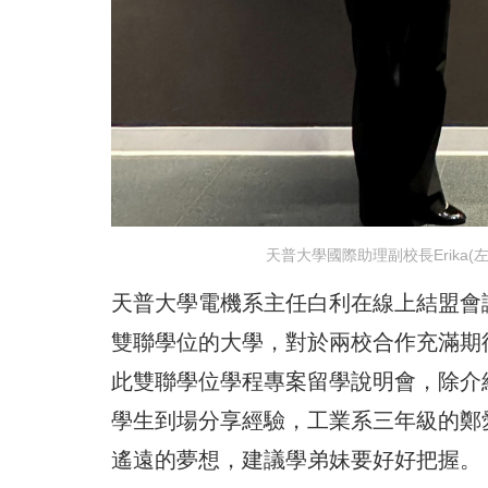
天普大學國際助理副校長Erika
天普大學電機系主任白利在線上結盟會
雙聯學位的大學，對於兩校合作充滿期待
此雙聯學位學程專案留學說明會，除介
學生到場分享經驗，工業系三年級的鄭
遙遠的夢想，建議學弟妹要好好把握。