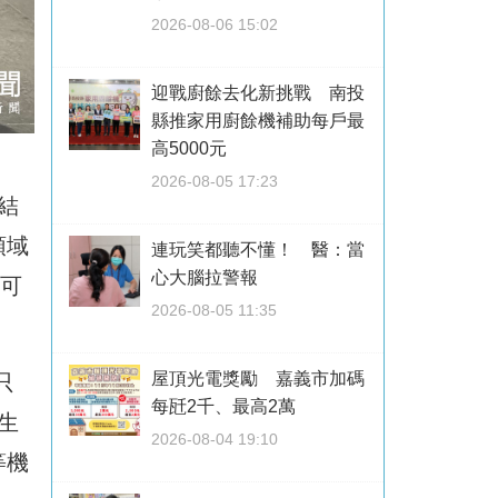
2026-08-06 15:02
迎戰廚餘去化新挑戰 南投
縣推家用廚餘機補助每戶最
高5000元
2026-08-05 17:23
)結
領域
連玩笑都聽不懂！ 醫：當
心大腦拉警報
還可
2026-08-05 11:35
屋頂光電獎勵 嘉義市加碼
只
每瓩2千、最高2萬
生
2026-08-04 19:10
等機