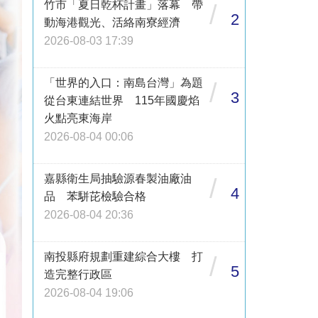
竹市「夏日乾杯計畫」落幕 帶
/
2
動海港觀光、活絡南寮經濟
2026-08-03 17:39
「世界的入口：南島台灣」為題
/
3
從台東連結世界 115年國慶焰
火點亮東海岸
2026-08-04 00:06
嘉縣衛生局抽驗源春製油廠油
/
4
品 苯駢芘檢驗合格
2026-08-04 20:36
南投縣府規劃重建綜合大樓 打
/
5
造完整行政區
2026-08-04 19:06