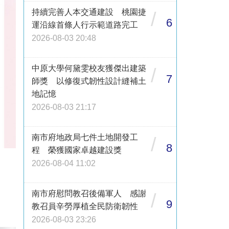
持續完善人本交通建設 桃園捷
/
6
運沿線首條人行示範道路完工
2026-08-03 20:48
中原大學何黛雯校友獲傑出建築
/
7
師獎 以修復式韌性設計縫補土
地記憶
2026-08-03 21:17
南市府地政局七件土地開發工
/
8
程 榮獲國家卓越建設獎
2026-08-04 11:02
南市府慰問教召後備軍人 感謝
/
9
教召員辛勞厚植全民防衛韌性
2026-08-03 23:26