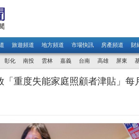
道
旅遊頻道
地方頻道
市場快訊
房產頻道
財
彰化
南投
雲林
嘉義
台南
高雄
屏東
放「重度失能家庭照顧者津貼」每