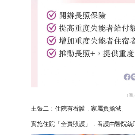
（圖／
主張二：住院有看護，家屬負擔減。
實施住院「全責照護」，看護由醫院統