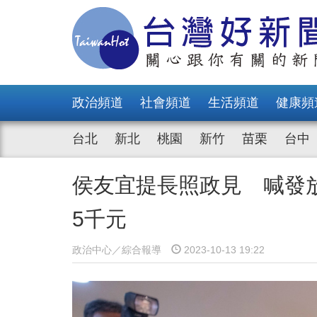
政治頻道
社會頻道
生活頻道
健康頻
台北
新北
桃園
新竹
苗栗
台中
侯友宜提長照政見 喊發
5千元
政治中心／綜合報導
2023-10-13 19:22