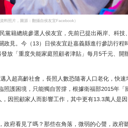
料照片，圖源：翻攝自侯友宜Facebook）
國民黨籍總統參選人侯友宜，先前已提出兩岸、科技
關政見。今（13）日侯友宜赴嘉義縣進行參訪行程
將發放「重度失能家庭照顧者津貼」每月5千元、開
灣即將邁入超高齡社會，長照人數恐隨著人口老化，快速
照護困境，只能獨自苦撐，根據衛福部2015年「
人，因照顧家人而影響工作，其中更有13.3萬人是因
，政府看見了嗎？那些在角落，微弱的心聲，政府