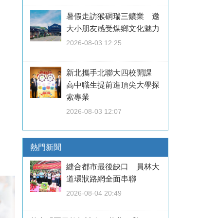
暑假走訪猴硐瑞三鑛業 邀
大小朋友感受煤鄉文化魅力
2026-08-03 12:25
新北攜手北聯大四校開課
高中職生提前進頂尖大學探
索專業
2026-08-03 12:07
熱門新聞
縫合都市最後缺口 員林大
道環狀路網全面串聯
2026-08-04 20:49