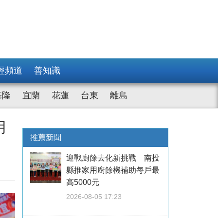
經頻道
善知識
基隆
宜蘭
花蓮
台東
離島
月
推薦新聞
迎戰廚餘去化新挑戰 南投
縣推家用廚餘機補助每戶最
高5000元
2026-08-05 17:23