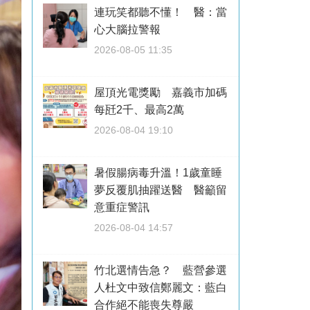
連玩笑都聽不懂！ 醫：當
心大腦拉警報
2026-08-05 11:35
屋頂光電獎勵 嘉義市加碼
每瓩2千、最高2萬
2026-08-04 19:10
暑假腸病毒升溫！1歲童睡
夢反覆肌抽躍送醫 醫籲留
意重症警訊
2026-08-04 14:57
竹北選情告急？ 藍營參選
人杜文中致信鄭麗文：藍白
合作絕不能喪失尊嚴