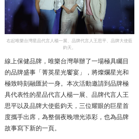
右起唯樂台灣星品代言人楊一展、品牌代言人王思平、品牌大使藍
鈞天。
線上保健品牌，唯樂台灣舉辦了一場極具矚目
的品牌盛事「菁英星光饗宴」，將燦爛星光和
極致時刻融匯於一身。本次活動邀請到品牌極
具代表性的星品代言人楊一展、品牌代言人王
思平以及品牌大使藍鈞天，三位耀眼的巨星首
度攜手出席，為整個夜晚增光添彩，也為品牌
故事寫下新的一頁。