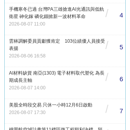
手機寒冬已過 台灣PA三雄搶進AI光通訊與低軌
/
4
衛星 砷化鎵 磷化銦掀新一波材料革命
2026-08-07 11:00
雲林調解委員貢獻獲肯定 103位績優人員接受
/
5
表揚
2026-08-06 16:58
AI材料缺貨 南亞(1303) 電子材料取代塑化 為長
/
6
期成長主軸
2026-08-07 14:00
美股全時段交易 只休一小時12月6日啟動
/
7
2026-08-07 17:30
桃園航空城計畫第11標區徵工程順利決標 預