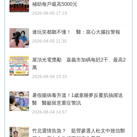
補助每戶最高5000元
2026-08-05 17:23
連玩笑都聽不懂！ 醫：當心大腦拉警報
2026-08-05 11:35
屋頂光電獎勵 嘉義市加碼每瓩2千、最高2
萬
2026-08-04 19:10
暑假腸病毒升溫！1歲童睡夢反覆肌抽躍送
醫 醫籲留意重症警訊
2026-08-04 14:57
竹北選情告急？ 藍營參選人杜文中致信鄭