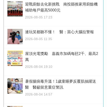
迎戰廚餘去化新挑戰 南投縣推家用廚餘機
補助每戶最高5000元
2026-08-05 17:23
連玩笑都聽不懂！ 醫：當心大腦拉警報
2026-08-05 11:35
屋頂光電獎勵 嘉義市加碼每瓩2千、最高2
萬
2026-08-04 19:10
暑假腸病毒升溫！1歲童睡夢反覆肌抽躍送
醫 醫籲留意重症警訊
2026-08-04 14:57