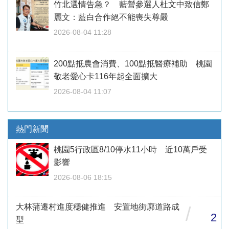
竹北選情告急？ 藍營參選人杜文中致信鄭
麗文：藍白合作絕不能喪失尊嚴
2026-08-04 11:28
200點抵農會消費、100點抵醫療補助 桃園
敬老愛心卡116年起全面擴大
2026-08-04 11:07
熱門新聞
桃園5行政區8/10停水11小時 近10萬戶受
影響
2026-08-06 18:15
大林蒲遷村進度穩健推進 安置地街廓道路成
/
2
型