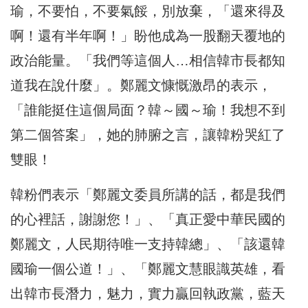
瑜，不要怕，不要氣餒，別放棄，「還來得及
啊！還有半年啊！」盼他成為一股翻天覆地的
政治能量。「我們等這個人…相信韓市長都知
道我在說什麼」。鄭麗文慷慨激昂的表示，
「誰能挺住這個局面？韓～國～瑜！我想不到
第二個答案」，她的肺腑之言，讓韓粉哭紅了
雙眼！
韓粉們表示「鄭麗文委員所講的話，都是我們
的心裡話，謝謝您！」、「真正愛中華民國的
鄭麗文，人民期待唯一支持韓總」、「該還韓
國瑜一個公道！」、「鄭麗文慧眼識英雄，看
出韓市長潛力，魅力，實力贏回執政黨，藍天