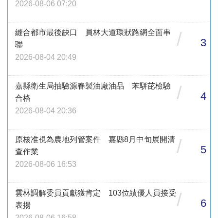
2026-08-06 07:20
縫合都市最後缺口 員林大道環狀路網全面串
/
3
聯
2026-08-04 20:49
嘉縣衛生局抽驗源春製油廠油品 苯駢芘檢驗
/
4
合格
2026-08-04 20:36
原核准視為農地列管案件 嘉縣8月中旬展開清
/
5
查作業
2026-08-06 16:53
雲林調解委員貢獻獲肯定 103位績優人員接受
/
6
表揚
2026-08-06 16:58