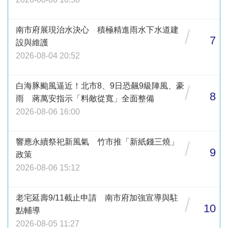
南市府展現治水決心 積極精進雨水下水道建
/
7
設與維護
2026-08-04 20:52
白海豚颱風逼近！北市8、9日恐飆9級陣風、豪
/
8
雨 蔣萬安指示「料敵從寬」全面整備
2026-08-06 16:00
響應永續祭祀新風氣 竹市推「新紙錢三燒」
/
9
政策
2026-08-06 15:12
老宅延壽9/11截止申請 南市府加強宣導與駐
/
10
點輔導
2026-08-05 11:27