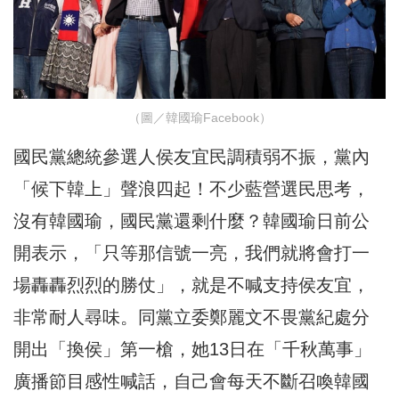
（圖／韓國瑜Facebook）
國民黨總統參選人侯友宜民調積弱不振，黨內
「候下韓上」聲浪四起！不少藍營選民思考，
沒有韓國瑜，國民黨還剩什麼？韓國瑜日前公
開表示，「只等那信號一亮，我們就將會打一
場轟轟烈烈的勝仗」，就是不喊支持侯友宜，
非常耐人尋味。同黨立委鄭麗文不畏黨紀處分
開出「換侯」第一槍，她13日在「千秋萬事」
廣播節目感性喊話，自己會每天不斷召喚韓國