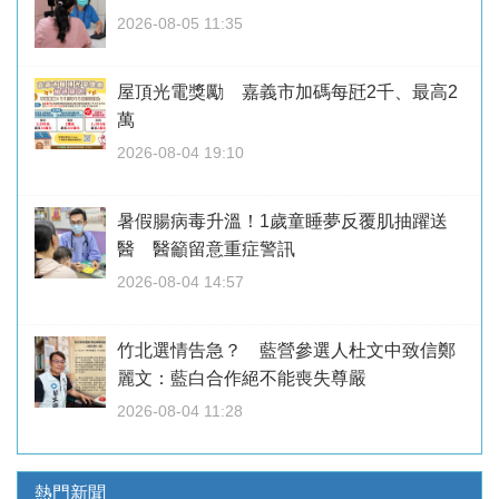
2026-08-05 11:35
屋頂光電獎勵 嘉義市加碼每瓩2千、最高2
萬
2026-08-04 19:10
暑假腸病毒升溫！1歲童睡夢反覆肌抽躍送
醫 醫籲留意重症警訊
2026-08-04 14:57
竹北選情告急？ 藍營參選人杜文中致信鄭
麗文：藍白合作絕不能喪失尊嚴
2026-08-04 11:28
熱門新聞