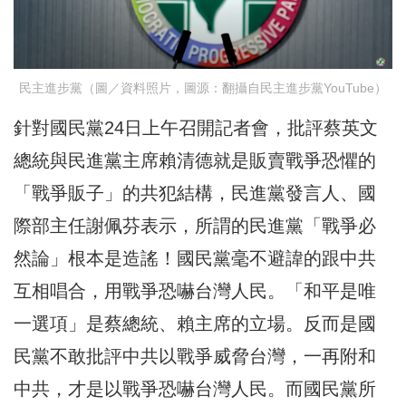
民主進步黨（圖／資料照片，圖源：翻攝自民主進步黨YouTube）
針對國民黨24日上午召開記者會，批評蔡英文
總統與民進黨主席賴清德就是販賣戰爭恐懼的
「戰爭販子」的共犯結構，民進黨發言人、國
際部主任謝佩芬表示，所謂的民進黨「戰爭必
然論」根本是造謠！國民黨毫不避諱的跟中共
互相唱合，用戰爭恐嚇台灣人民。「和平是唯
一選項」是蔡總統、賴主席的立場。反而是國
民黨不敢批評中共以戰爭威脅台灣，一再附和
中共，才是以戰爭恐嚇台灣人民。而國民黨所