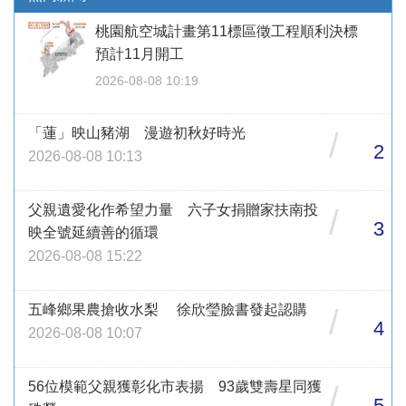
桃園航空城計畫第11標區徵工程順利決標
預計11月開工
2026-08-08 10:19
「蓮」映山豬湖 漫遊初秋好時光
/
2
2026-08-08 10:13
父親遺愛化作希望力量 六子女捐贈家扶南投
/
3
映全號延續善的循環
2026-08-08 15:22
五峰鄉果農搶收水梨 徐欣瑩臉書發起認購
/
4
2026-08-08 10:07
56位模範父親獲彰化市表揚 93歲雙壽星同獲
/
5