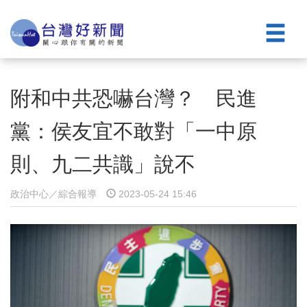
附和中共恐嚇台灣？ 民進
黨：侯友宜不敢對「一中原
則、九二共識」說不
政治中心／綜合報導
2023-05-24 15:46