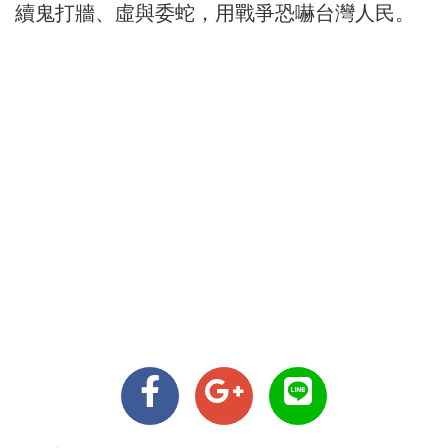
續鬼打牆、虛與委蛇，用戰爭恐嚇台灣人民。