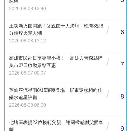
殊榮
2026-08-08 12:40
王功漁火節開跑！父親節千人烤蚵 晚間8點8
/
6
分鐘煙火迎人潮
2026-08-08 13:12
高雄市民赴日享專屬小禮！ 高雄與青森縣陸
/
7
奧市即日啟動景點互惠
2026-08-07 00:07
英仙座流星雨8/15璀璨登場 屏東邀您相約佳
/
8
樂水追星許願
2026-08-08 06:00
七堵區表揚22位模範父親 謝國樑感謝父愛奉
/
9
獻