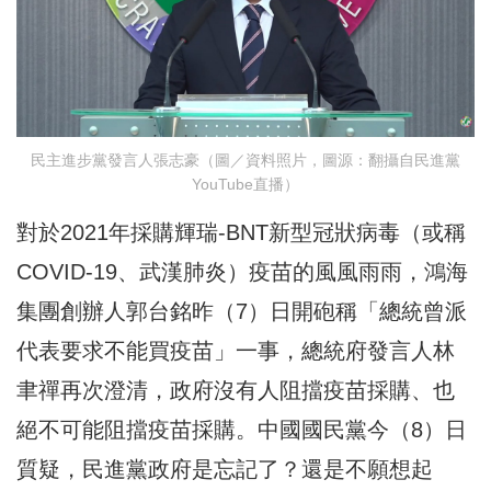
民主進步黨發言人張志豪（圖／資料照片，圖源：翻攝自民進黨
YouTube直播）
對於2021年採購輝瑞-BNT新型冠狀病毒（或稱
COVID-19、武漢肺炎）疫苗的風風雨雨，鴻海
集團創辦人郭台銘昨（7）日開砲稱「總統曾派
代表要求不能買疫苗」一事，總統府發言人林
聿禪再次澄清，政府沒有人阻擋疫苗採購、也
絕不可能阻擋疫苗採購。中國國民黨今（8）日
質疑，民進黨政府是忘記了？還是不願想起