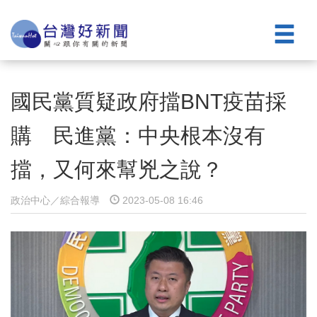
國民黨質疑政府擋BNT疫苗採
購 民進黨：中央根本沒有
擋，又何來幫兇之說？
政治中心／綜合報導
2023-05-08 16:46