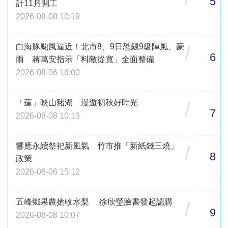
5
計11月開工
2026-08-08 10:19
白海豚颱風逼近！北市8、9日恐飆9級陣風、豪
/
6
雨 蔣萬安指示「料敵從寬」全面整備
2026-08-06 16:00
「蓮」映山豬湖 漫遊初秋好時光
/
7
2026-08-08 10:13
響應永續祭祀新風氣 竹市推「新紙錢三燒」
/
8
政策
2026-08-06 15:12
五峰鄉果農搶收水梨 徐欣瑩臉書發起認購
/
9
2026-08-08 10:07