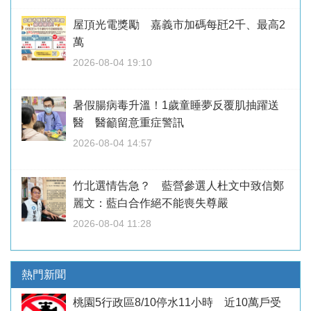
屋頂光電獎勵 嘉義市加碼每瓩2千、最高2
萬
2026-08-04 19:10
暑假腸病毒升溫！1歲童睡夢反覆肌抽躍送
醫 醫籲留意重症警訊
2026-08-04 14:57
竹北選情告急？ 藍營參選人杜文中致信鄭
麗文：藍白合作絕不能喪失尊嚴
2026-08-04 11:28
熱門新聞
桃園5行政區8/10停水11小時 近10萬戶受