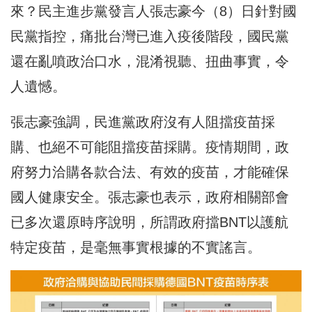
來？民主進步黨發言人張志豪今（8）日針對國
民黨指控，痛批台灣已進入疫後階段，國民黨
還在亂噴政治口水，混淆視聽、扭曲事實，令
人遺憾。
張志豪強調，民進黨政府沒有人阻擋疫苗採
購、也絕不可能阻擋疫苗採購。疫情期間，政
府努力洽購各款合法、有效的疫苗，才能確保
國人健康安全。張志豪也表示，政府相關部會
已多次還原時序說明，所謂政府擋BNT以護航
特定疫苗，是毫無事實根據的不實謠言。